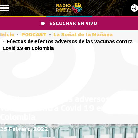
Pasar al contenido principal
ESCUCHAR EN VIVO
Inicio
PODCAST
La Señal de la Mañana
Efectos de efectos adversos de las vacunas contra
Covid 19 en Colombia
Efectos de efectos adversos de las
vacunas contra Covid 19 en
Colombia
25 Febrero, 2022