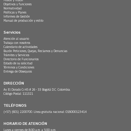
Objetivos y funciones
Normatividad
Políticas y Planes
Informes de Gestión
Manual de producción y estilo
Servicios
Atención al usuario
Trabaja con nosotros
Calendario de actividades
Buzón Peticiones, Quejas, Reclamos y Denuncias
Trámites y Servicios
Directorio de Funcionarios
Estado de su solicitud
Términos y Condiciones
Entrega de Obsequios
DIRECCIÓN
Av. El Dorado Cr.45 # 26 - 33 Bogotá D.C. Colombia.
Código Postal: 111321
TELÉFONOS
(+57) (601) 2200700. Línea gratuita nacional: 018000123414
HORARIO DE ATENCIÓN
Lunes a viernes de 8:00 a.m. a 5:00 p.m.