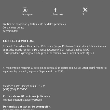
Instagram
Facebook
X
Política de privacidad y tratamiento de datos personales
Condiciones de uso
Accesibilidad
CONTACTO VIRTUAL
Estimado Ciudadano: Para radicar Peticiones, Quejas, Reclamos, Solicitudes y Felicitaciones a
la Entidad puede remitir lo pertinente al Correo Oficial Institucional de RTVC
correspondencia@rtvc.gov.co
o diligenciar el formulario en línea:
Contacto PQRSD.
Al momento de registrar su petición, se generará un código con el cual usted podrá realizar el
seguimiento, para ello, ingrese a:
Seguimiento de PQRS
Asesor en línea: lunes 9:30 a.m. - 12 m
(+57) (601) 2200700
Correo de notificaciones judiciales:
notificacionesjudiciales@rtvc.gov.co
Denuncias por actos de corrupción:
soytransparente@rtvc.gov.co