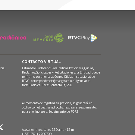
CONTACTO VIRTUAL
bia.
Estimado Ciudadano: Para radicar Peticiones, Quejas,
Reclamos, Solicitudes y Felicitaciones a la Entidad puede
remitir lo pertinente al Correo Oficial Institucional de
RTVC
correspondencia@rtvc.gov.co
o diligenciar el
formulario en línea:
Contacto PQRSD.
Al momento de registrar su petición, se generará un
código con el cual usted podrá realizar el seguimiento,
para ello, ingrese a:
Seguimiento de PQRS
Asesor en línea: lunes 9:30 a.m. - 12 m
(+57) (601) 2200700