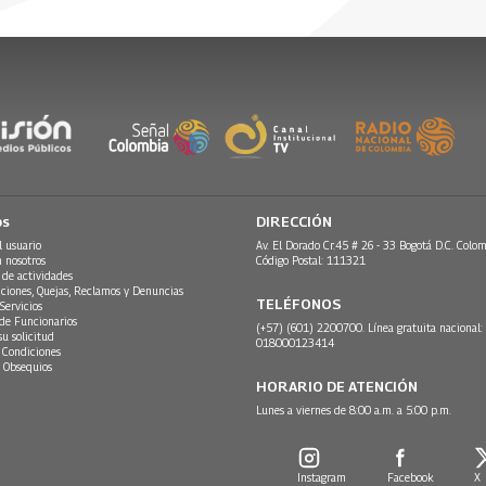
os
DIRECCIÓN
l usuario
Av. El Dorado Cr.45 # 26 - 33 Bogotá D.C. Colom
n nosotros
Código Postal: 111321
 de actividades
ciones, Quejas, Reclamos y Denuncias
TELÉFONOS
Servicios
 de Funcionarios
(+57) (601) 2200700. Línea gratuita nacional:
su solicitud
018000123414
 Condiciones
 Obsequios
HORARIO DE ATENCIÓN
Lunes a viernes de 8:00 a.m. a 5:00 p.m.
Instagram
Facebook
X