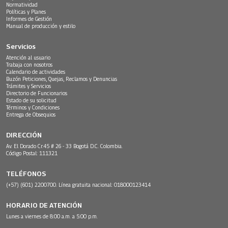
Normatividad
Políticas y Planes
Informes de Gestión
Manual de producción y estilo
Servicios
Atención al usuario
Trabaja con nosotros
Calendario de actividades
Buzón Peticiones, Quejas, Reclamos y Denuncias
Trámites y Servicios
Directorio de Funcionarios
Estado de su solicitud
Términos y Condiciones
Entrega de Obsequios
DIRECCIÓN
Av. El Dorado Cr.45 # 26 - 33 Bogotá D.C. Colombia.
Código Postal: 111321
TELÉFONOS
(+57) (601) 2200700. Línea gratuita nacional: 018000123414
HORARIO DE ATENCIÓN
Lunes a viernes de 8:00 a.m. a 5:00 p.m.