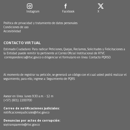
Instagram
Facebook
X
Política de privacidad y tratamiento de datos personales
Condiciones de uso
Accesibilidad
CONTACTO VIRTUAL
Estimado Ciudadano: Para radicar Peticiones, Quejas, Reclamos, Solicitudes y Felicitaciones a
la Entidad puede remitir lo pertinente al Correo Oficial Institucional de RTVC
correspondencia@rtvc.gov.co
o diligenciar el formulario en línea:
Contacto PQRSD.
Al momento de registrar su petición, se generará un código con el cual usted podrá realizar el
seguimiento, para ello, ingrese a:
Seguimiento de PQRS
Asesor en línea: lunes 9:30 a.m. - 12 m
(+57) (601) 2200700
Correo de notificaciones judiciales:
notificacionesjudiciales@rtvc.gov.co
Denuncias por actos de corrupción:
soytransparente@rtvc.gov.co