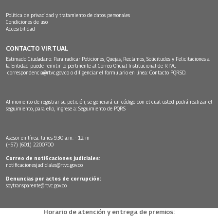
Política de privacidad y tratamiento de datos personales
Condiciones de uso
Accesibilidad
CONTACTO VIRTUAL
Estimado Ciudadano: Para radicar Peticiones, Quejas, Reclamos, Solicitudes y Felicitaciones a
la Entidad puede remitir lo pertinente al Correo Oficial Institucional de RTVC
correspondencia@rtvc.gov.co
o diligenciar el formulario en línea:
Contacto PQRSD.
Al momento de registrar su petición, se generará un código con el cual usted podrá realizar el
seguimiento, para ello, ingrese a:
Seguimiento de PQRS
Asesor en línea: lunes 9:30 a.m. - 12 m
(+57) (601) 2200700
Correo de notificaciones judiciales:
notificacionesjudiciales@rtvc.gov.co
Denuncias por actos de corrupción:
soytransparente@rtvc.gov.co
Horario de atención y entrega de premios: