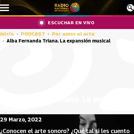
Pasar al contenido principal
ESCUCHAR EN VIVO
Inicio
PODCAST
Por amor al arte
Alba Fernanda Triana. La expansión musical
Alba Fernanda Triana. La expansión
musical
29 Marzo, 2022
¿Conocen el arte sonoro? ¿Qué tal si les cuento