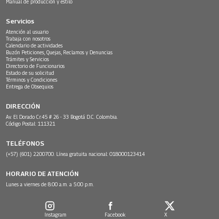
Manual de producción y estilo
Servicios
Atención al usuario
Trabaja con nosotros
Calendario de actividades
Buzón Peticiones, Quejas, Reclamos y Denuncias
Trámites y Servicios
Directorio de Funcionarios
Estado de su solicitud
Términos y Condiciones
Entrega de Obsequios
DIRECCIÓN
Av. El Dorado Cr.45 # 26 - 33 Bogotá D.C. Colombia.
Código Postal: 111321
TELÉFONOS
(+57) (601) 2200700. Línea gratuita nacional: 018000123414
HORARIO DE ATENCIÓN
Lunes a viernes de 8:00 a.m. a 5:00 p.m.
Instagram
Facebook
X