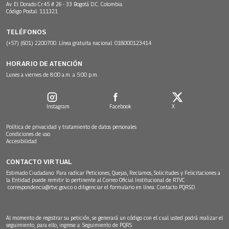
Av. El Dorado Cr.45 # 26 - 33 Bogotá D.C. Colombia.
Código Postal: 111321
TELÉFONOS
(+57) (601) 2200700. Línea gratuita nacional: 018000123414
HORARIO DE ATENCIÓN
Lunes a viernes de 8:00 a.m. a 5:00 p.m.
Instagram
Facebook
X
Política de privacidad y tratamiento de datos personales
Condiciones de uso
Accesibilidad
CONTACTO VIRTUAL
Estimado Ciudadano: Para radicar Peticiones, Quejas, Reclamos, Solicitudes y Felicitaciones a
la Entidad puede remitir lo pertinente al Correo Oficial Institucional de RTVC
correspondencia@rtvc.gov.co
o diligenciar el formulario en línea:
Contacto PQRSD.
Al momento de registrar su petición, se generará un código con el cual usted podrá realizar el
seguimiento, para ello, ingrese a:
Seguimiento de PQRS