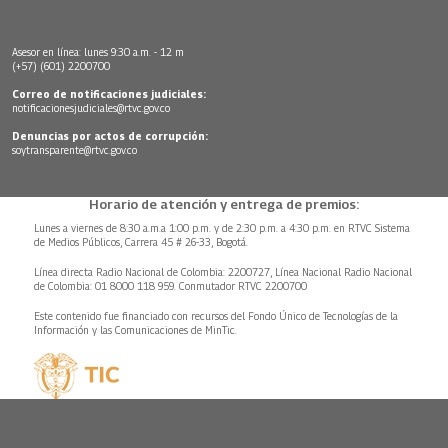
Asesor en línea: lunes 9:30 a.m. - 12 m
(+57) (601) 2200700
Correo de notificaciones judiciales:
notificacionesjudiciales@rtvc.gov.co
Denuncias por actos de corrupción:
soytransparente@rtvc.gov.co
Horario de atención y entrega de premios:
Lunes a viernes de 8:30 a.m.a 1:00 p.m. y de 2:30 p.m. a 4:30 p.m. en RTVC Sistema
de Medios Públicos, Carrera 45 # 26-33, Bogotá.
Línea directa Radio Nacional de Colombia: 2200727, Línea Nacional Radio Nacional
de Colombia: 01 8000 118 959. Conmutador RTVC 2200700
Este contenido fue financiado con recursos del Fondo Único de Tecnologías de la
Información y las Comunicaciones de MinTic.