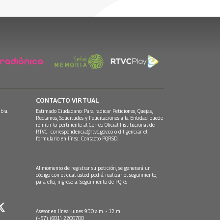
09 Septiembre, 2024
21 Agosto, 2024
CONTACTO VIRTUAL
bia.
Estimado Ciudadano: Para radicar Peticiones, Quejas,
Reclamos, Solicitudes y Felicitaciones a la Entidad puede
remitir lo pertinente al Correo Oficial Institucional de
RTVC
correspondencia@rtvc.gov.co
o diligenciar el
formulario en línea:
Contacto PQRSD.
Al momento de registrar su petición, se generará un
código con el cual usted podrá realizar el seguimiento,
para ello, ingrese a:
Seguimiento de PQRS
Asesor en línea: lunes 9:30 a.m. - 12 m
(+57) (601) 2200700