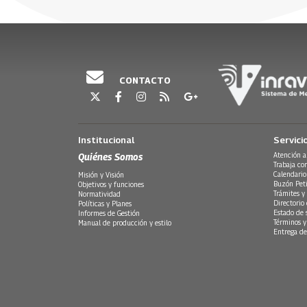
Marcos, Sucre) y Piedad Guzmán (Cofundadora d
01 Octubre, 2024
09 Septiembre, 2024
30 Septiemb
27 Agosto,
al respe
Más).
Escuche Puntos de vista de lunes a jueves de 7 a
de Olga Behar y el análisis de María Cristina Estu
Emisión 01 de abril del 2024
CONTACTO
Institucional
Servici
Quiénes Somos
Atención a
Trabaja co
Calendario
Misión y Visión
Buzón Peti
Objetivos y funciones
Trámites y 
Normatividad
Directorio
Políticas y Planes
Estado de 
Informes de Gestión
Términos y
Manual de producción y estilo
Entrega de