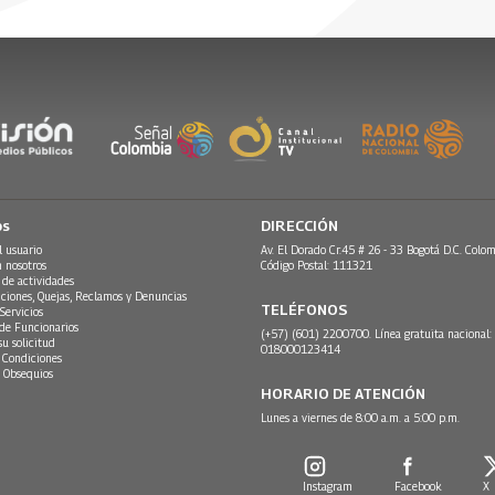
el colectivo Trenzadas Somos
re, 2024
 2024
25 Septiembre, 2024
27 Agosto, 2024
cto?
 8 de la noche, con la conducción
piñán.
os
DIRECCIÓN
l usuario
Av. El Dorado Cr.45 # 26 - 33 Bogotá D.C. Colom
n nosotros
Código Postal: 111321
 de actividades
ciones, Quejas, Reclamos y Denuncias
TELÉFONOS
Servicios
 de Funcionarios
(+57) (601) 2200700. Línea gratuita nacional:
su solicitud
018000123414
 Condiciones
 Obsequios
HORARIO DE ATENCIÓN
Lunes a viernes de 8:00 a.m. a 5:00 p.m.
Instagram
Facebook
X