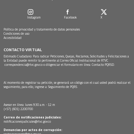
Instagram
Facebook
X
Política de privacidad y tratamiento de datos personales
Condiciones de uso
Accesibilidad
CONTACTO VIRTUAL
Estimado Ciudadano: Para radicar Peticiones, Quejas, Reclamos, Solicitudes y Felicitaciones a
la Entidad puede remitir lo pertinente al Correo Oficial Institucional de RTVC
correspondencia@rtvc.gov.co
o diligenciar el formulario en línea:
Contacto PQRSD.
Al momento de registrar su petición, se generará un código con el cual usted podrá realizar el
seguimiento, para ello, ingrese a:
Seguimiento de PQRS
Asesor en línea: lunes 9:30 a.m. - 12 m
(+57) (601) 2200700
Correo de notificaciones judiciales:
notificacionesjudiciales@rtvc.gov.co
Denuncias por actos de corrupción:
soytransparente@rtvc.gov.co