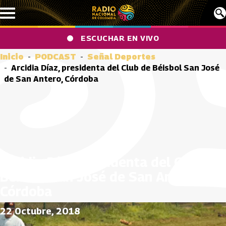
Pasar al contenido principal
ESCUCHAR EN VIVO
Inicio
PODCAST
Señal Deportes
Arcidia Díaz, presidenta del Club de Béisbol San José
de San Antero, Córdoba
Arcidia Díaz, presidenta del Club de
Béisbol San José de San Antero,
Córdoba
22 Octubre, 2018