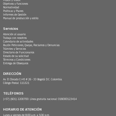
Objetivos y funciones
Normatividad
Políticas y Planes
Informes de Gestión
Manual de producción y estilo
Servicios
Atención al usuario
Trabaja con nosotros
Calendario de actividades
Buzón Peticiones, Quejas, Reclamos y Denuncias
Trámites y Servicios
Directorio de Funcionarios
Estado de su solicitud
Términos y Condiciones
Entrega de Obsequios
DIRECCIÓN
Av. El Dorado Cr.45 # 26 - 33 Bogotá D.C. Colombia.
Código Postal: 111321
TELÉFONOS
(+57) (601) 2200700. Línea gratuita nacional: 018000123414
HORARIO DE ATENCIÓN
Lunes a viernes de 8:00 a.m. a 5:00 p.m.