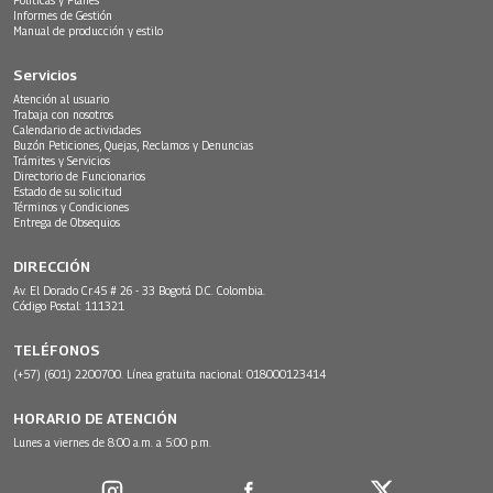
Informes de Gestión
Manual de producción y estilo
Servicios
Atención al usuario
Trabaja con nosotros
Calendario de actividades
Buzón Peticiones, Quejas, Reclamos y Denuncias
Trámites y Servicios
Directorio de Funcionarios
Estado de su solicitud
Términos y Condiciones
Entrega de Obsequios
DIRECCIÓN
Av. El Dorado Cr.45 # 26 - 33 Bogotá D.C. Colombia.
Código Postal: 111321
TELÉFONOS
(+57) (601) 2200700. Línea gratuita nacional: 018000123414
HORARIO DE ATENCIÓN
Lunes a viernes de 8:00 a.m. a 5:00 p.m.