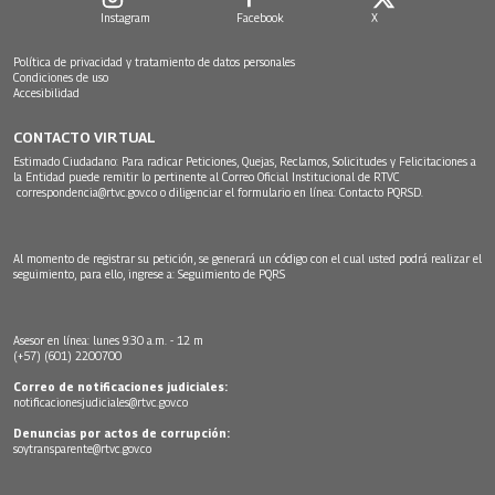
Instagram
Facebook
X
Política de privacidad y tratamiento de datos personales
Condiciones de uso
Accesibilidad
CONTACTO VIRTUAL
Estimado Ciudadano: Para radicar Peticiones, Quejas, Reclamos, Solicitudes y Felicitaciones a
la Entidad puede remitir lo pertinente al Correo Oficial Institucional de RTVC
correspondencia@rtvc.gov.co
o diligenciar el formulario en línea:
Contacto PQRSD.
Al momento de registrar su petición, se generará un código con el cual usted podrá realizar el
seguimiento, para ello, ingrese a:
Seguimiento de PQRS
Asesor en línea: lunes 9:30 a.m. - 12 m
(+57) (601) 2200700
Correo de notificaciones judiciales:
notificacionesjudiciales@rtvc.gov.co
Denuncias por actos de corrupción:
soytransparente@rtvc.gov.co