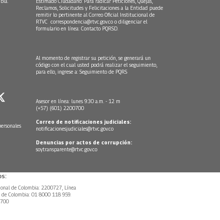
bia.
Estimado Ciudadano: Para radicar Peticiones, Quejas,
Reclamos, Solicitudes y Felicitaciones a la Entidad puede
remitir lo pertinente al Correo Oficial Institucional de
RTVC
correspondencia@rtvc.gov.co
o diligenciar el
formulario en línea:
Contacto PQRSD.
Al momento de registrar su petición, se generará un
código con el cual usted podrá realizar el seguimiento,
para ello, ingrese a:
Seguimiento de PQRS
Asesor en línea: lunes 9:30 a.m. - 12 m
(+57) (601) 2200700
Correo de notificaciones judiciales:
personales
notificacionesjudiciales@rtvc.gov.co
Denuncias por actos de corrupción:
soytransparente@rtvc.gov.co
s:
ional de Colombia: 2200727, Línea
l de Colombia: 01 8000 118 959.
0700