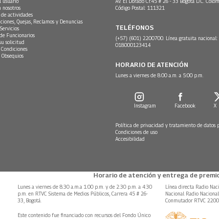
l usuario
Av. El Dorado Cr.45 # 26 - 33 Bogotá D.C. Colom
n nosotros
Código Postal: 111321
 de actividades
ciones, Quejas, Reclamos y Denuncias
TELÉFONOS
Servicios
 de Funcionarios
(+57) (601) 2200700. Línea gratuita nacional:
su solicitud
018000123414
 Condiciones
 Obsequios
HORARIO DE ATENCIÓN
Lunes a viernes de 8:00 a.m. a 5:00 p.m.
Instagram
Facebook
X
Política de privacidad y tratamiento de datos 
Condiciones de uso
Accesibilidad
Horario de atención y entrega de premio
Lunes a viernes de 8:30 a.m.a 1:00 p.m. y de 2:30 p.m. a 4:30
Línea directa Radio Nac
p.m. en RTVC Sistema de Medios Públicos, Carrera 45 # 26-
Nacional Radio Naciona
33, Bogotá.
Conmutador RTVC 220
Este contenido fue financiado con recursos del Fondo Único