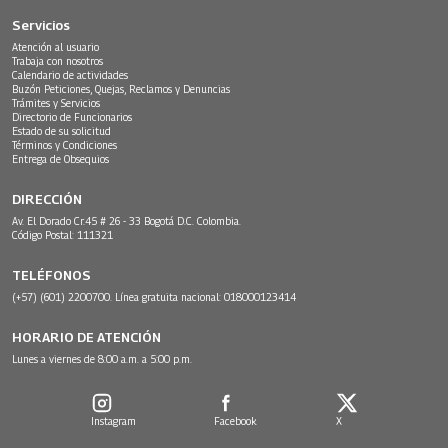
Servicios
Atención al usuario
Trabaja con nosotros
Calendario de actividades
Buzón Peticiones, Quejas, Reclamos y Denuncias
Trámites y Servicios
Directorio de Funcionarios
Estado de su solicitud
Términos y Condiciones
Entrega de Obsequios
DIRECCIÓN
Av. El Dorado Cr.45 # 26 - 33 Bogotá D.C. Colombia.
Código Postal: 111321
TELÉFONOS
(+57) (601) 2200700. Línea gratuita nacional: 018000123414
HORARIO DE ATENCIÓN
Lunes a viernes de 8:00 a.m. a 5:00 p.m.
Instagram
Facebook
X