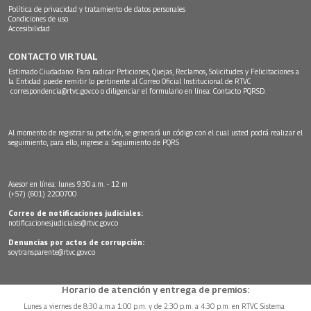
Política de privacidad y tratamiento de datos personales
Condiciones de uso
Accesibilidad
CONTACTO VIRTUAL
Estimado Ciudadano: Para radicar Peticiones, Quejas, Reclamos, Solicitudes y Felicitaciones a
la Entidad puede remitir lo pertinente al Correo Oficial Institucional de RTVC
correspondencia@rtvc.gov.co
o diligenciar el formulario en línea:
Contacto PQRSD.
Al momento de registrar su petición, se generará un código con el cual usted podrá realizar el
seguimiento, para ello, ingrese a:
Seguimiento de PQRS
Asesor en línea: lunes 9:30 a.m. - 12 m
(+57) (601) 2200700
Correo de notificaciones judiciales:
notificacionesjudiciales@rtvc.gov.co
Denuncias por actos de corrupción:
soytransparente@rtvc.gov.co
Horario de atención y entrega de premios:
Lunes a viernes de 8:30 a.m.a 1:00 p.m. y de 2:30 p.m. a 4:30 p.m. en RTVC Sistema