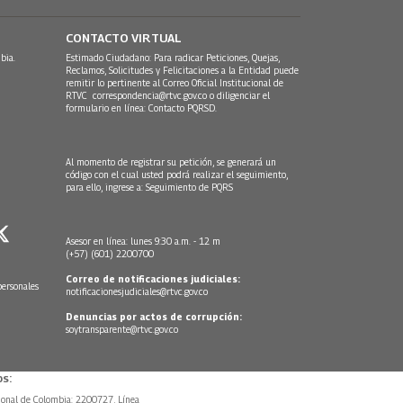
CONTACTO VIRTUAL
bia.
Estimado Ciudadano: Para radicar Peticiones, Quejas,
Reclamos, Solicitudes y Felicitaciones a la Entidad puede
remitir lo pertinente al Correo Oficial Institucional de
RTVC
correspondencia@rtvc.gov.co
o diligenciar el
formulario en línea:
Contacto PQRSD.
Al momento de registrar su petición, se generará un
código con el cual usted podrá realizar el seguimiento,
para ello, ingrese a:
Seguimiento de PQRS
Asesor en línea: lunes 9:30 a.m. - 12 m
(+57) (601) 2200700
Correo de notificaciones judiciales:
personales
notificacionesjudiciales@rtvc.gov.co
Denuncias por actos de corrupción:
soytransparente@rtvc.gov.co
s:
ional de Colombia: 2200727, Línea