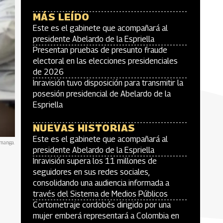
MÁS LEÍDO
Este es el gabinete que acompañará al
presidente Abelardo de la Espriella
Presentan pruebas de presunto fraude
electoral en las elecciones presidenciales
de 2026
Inravisión tuvo disposición para transmitir la
posesión presidencial de Abelardo de la
Espriella
NUEVAS HISTORIAS
Este es el gabinete que acompañará al
amanga.
presidente Abelardo de la Espriella
Inravisión supera los 11 millones de
seguidores en sus redes sociales,
consolidando una audiencia informada a
través del Sistema de Medios Públicos
Cortometraje cordobés dirigido por una
mujer emberá representará a Colombia en