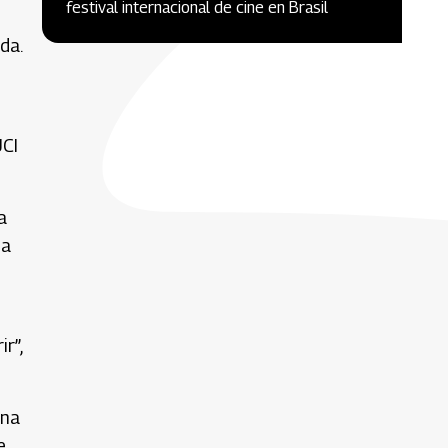
festival internacional de cine en Brasil
da.
UCI
a
ma
r”,
ana
e