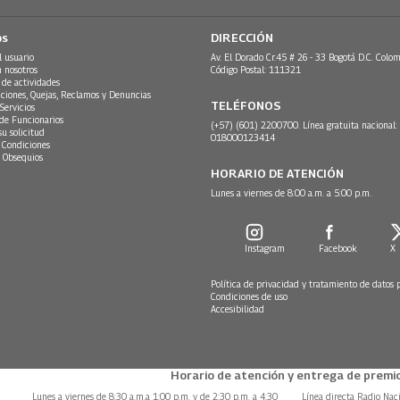
os
DIRECCIÓN
l usuario
Av. El Dorado Cr.45 # 26 - 33 Bogotá D.C. Colom
n nosotros
Código Postal: 111321
 de actividades
ciones, Quejas, Reclamos y Denuncias
TELÉFONOS
Servicios
 de Funcionarios
(+57) (601) 2200700. Línea gratuita nacional:
su solicitud
018000123414
 Condiciones
 Obsequios
HORARIO DE ATENCIÓN
Lunes a viernes de 8:00 a.m. a 5:00 p.m.
Instagram
Facebook
X
Política de privacidad y tratamiento de datos 
Condiciones de uso
Accesibilidad
Horario de atención y entrega de premio
Lunes a viernes de 8:30 a.m.a 1:00 p.m. y de 2:30 p.m. a 4:30
Línea directa Radio Nac