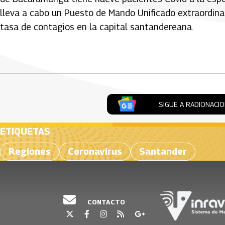
lleva a cabo un Puesto de Mando Unificado extraordina
tasa de contagios en la capital santandereana.
Artículos Player
SIGUE A RADIONACI
ETIQUETAS
Regiones
Coronavirus
Santander
CONTACTO