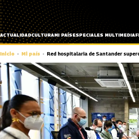
Pasar al contenido principal
ACTUALIDAD
CULTURA
MI PAÍS
ESPECIALES MULTIMEDIA
F
Inicio
Mi país
Red hospitalaria de Santander super