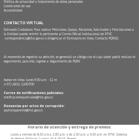
Política de privacidad y tratamiento de datos personales
Condiciones de uso
Accesibilidad
CONTACTO VIRTUAL
Estimado Ciudadano: Para radicar Peticiones, Quejas, Reclamos, Solicitudes y Felicitaciones a
la Entidad puede remitir lo pertinente al Correo Oficial Institucional de RTVC
correspondencia@rtvc.gov.co
o diligenciar el formulario en línea:
Contacto PQRSD.
Al momento de registrar su petición, se generará un código con el cual usted podrá realizar el
seguimiento, para ello, ingrese a:
Seguimiento de PQRS
Asesor en línea: lunes 9:30 a.m. - 12 m
(+57) (601) 2200700
Correo de notificaciones judiciales:
notificacionesjudiciales@rtvc.gov.co
Denuncias por actos de corrupción:
soytransparente@rtvc.gov.co
Horario de atención y entrega de premios:
Lunes a viernes de 8:30 a.m.a 1:00 p.m. y de 2:30 p.m. a 4:30 p.m. en RTVC Sistema
de Medios Públicos, Carrera 45 # 26-33, Bogotá.