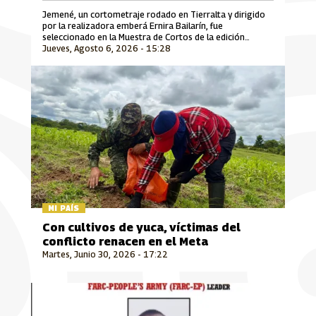
Jemené, un cortometraje rodado en Tierralta y dirigido
por la realizadora emberá Ernira Bailarín, fue
seleccionado en la Muestra de Cortos de la edición
Jueves, Agosto 6, 2026 - 15:28
número 30 del Festival Internacional de Cine Florianópolis
Audiovisual Mercosul, uno de los encuentros
cinematográficos más importantes de Suramérica que se
desarrolla en Brasil.
MI PAÍS
Con cultivos de yuca, víctimas del
conflicto renacen en el Meta
Martes, Junio 30, 2026 - 17:22