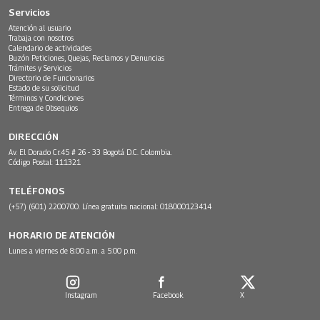
Servicios
Atención al usuario
Trabaja con nosotros
Calendario de actividades
Buzón Peticiones, Quejas, Reclamos y Denuncias
Trámites y Servicios
Directorio de Funcionarios
Estado de su solicitud
Términos y Condiciones
Entrega de Obsequios
DIRECCIÓN
Av. El Dorado Cr.45 # 26 - 33 Bogotá D.C. Colombia.
Código Postal: 111321
TELÉFONOS
(+57) (601) 2200700. Línea gratuita nacional: 018000123414
HORARIO DE ATENCIÓN
Lunes a viernes de 8:00 a.m. a 5:00 p.m.
Instagram
Facebook
X