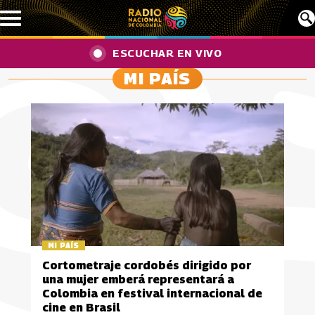
Pasar al contenido principal
ESCUCHAR EN VIVO
MI PAÍS
MI PAÍS
Cortometraje cordobés dirigido por
una mujer emberá representará a
Colombia en festival internacional de
cine en Brasil