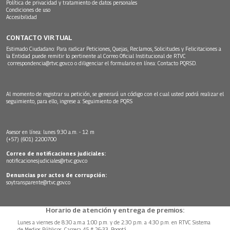
Política de privacidad y tratamiento de datos personales
Condiciones de uso
Accesibilidad
CONTACTO VIRTUAL
Estimado Ciudadano: Para radicar Peticiones, Quejas, Reclamos, Solicitudes y Felicitaciones a
la Entidad puede remitir lo pertinente al Correo Oficial Institucional de RTVC
correspondencia@rtvc.gov.co
o diligenciar el formulario en línea:
Contacto PQRSD.
Al momento de registrar su petición, se generará un código con el cual usted podrá realizar el
seguimiento, para ello, ingrese a:
Seguimiento de PQRS
Asesor en línea: lunes 9:30 a.m. - 12 m
(+57) (601) 2200700
Correo de notificaciones judiciales:
notificacionesjudiciales@rtvc.gov.co
Denuncias por actos de corrupción:
soytransparente@rtvc.gov.co
Horario de atención y entrega de premios:
Lunes a viernes de 8:30 a.m.a 1:00 p.m. y de 2:30 p.m. a 4:30 p.m. en RTVC Sistema
de Medios Públicos, Carrera 45 # 26-33, Bogotá.