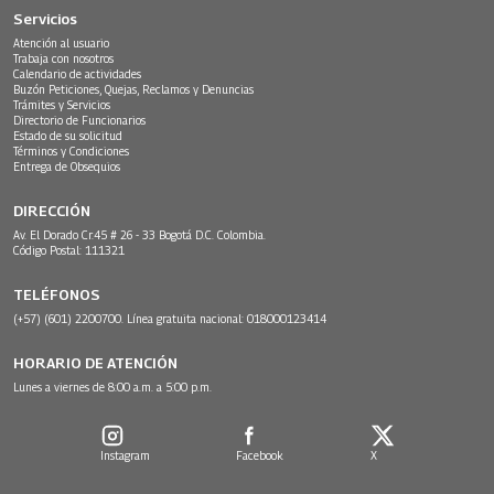
Servicios
Atención al usuario
Trabaja con nosotros
Calendario de actividades
Buzón Peticiones, Quejas, Reclamos y Denuncias
Trámites y Servicios
Directorio de Funcionarios
Estado de su solicitud
Términos y Condiciones
Entrega de Obsequios
DIRECCIÓN
Av. El Dorado Cr.45 # 26 - 33 Bogotá D.C. Colombia.
Código Postal: 111321
TELÉFONOS
(+57) (601) 2200700. Línea gratuita nacional: 018000123414
HORARIO DE ATENCIÓN
Lunes a viernes de 8:00 a.m. a 5:00 p.m.
Instagram
Facebook
X