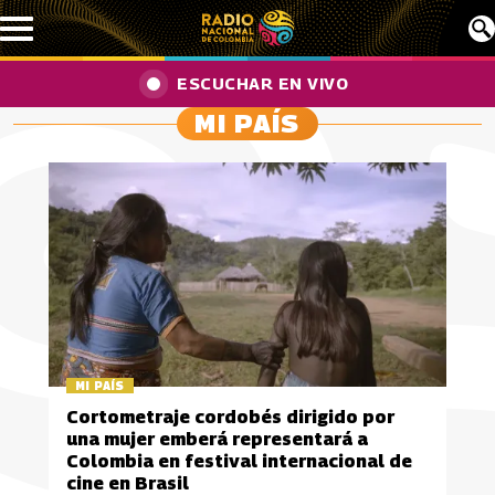
Pasar al contenido principal
ESCUCHAR EN VIVO
MI PAÍS
MI PAÍS
Cortometraje cordobés dirigido por
una mujer emberá representará a
Colombia en festival internacional de
cine en Brasil