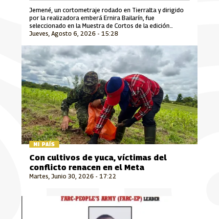
Jemené, un cortometraje rodado en Tierralta y dirigido
por la realizadora emberá Ernira Bailarín, fue
seleccionado en la Muestra de Cortos de la edición
Jueves, Agosto 6, 2026 - 15:28
número 30 del Festival Internacional de Cine Florianópolis
Audiovisual Mercosul, uno de los encuentros
cinematográficos más importantes de Suramérica que se
desarrolla en Brasil.
MI PAÍS
Con cultivos de yuca, víctimas del
conflicto renacen en el Meta
Martes, Junio 30, 2026 - 17:22