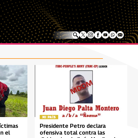
MI PAÍS
íctimas
Presidente Petro declara
n el
ofensiva total contra las