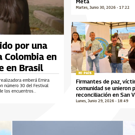
Meta
Martes, Junio 30, 2026 - 17:22
ido por una
a Colombia en
e en Brasil
MI PAÍS
 realizadora emberá Ernira
Firmantes de paz, víct
ión número 30 del Festival
comunidad se unieron p
 de los encuentros
reconciliación en San 
rolla en Brasil.
del Caguán
Lunes, Junio 29, 2026 - 18:49