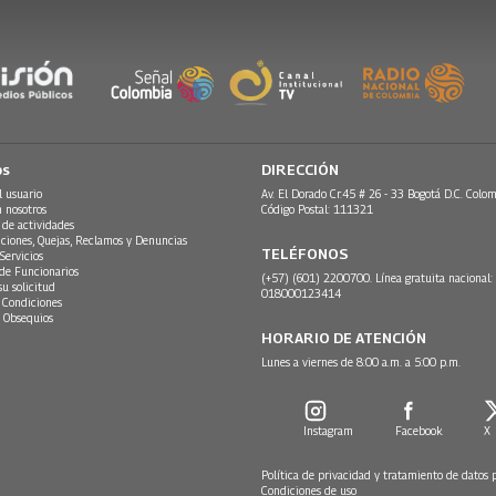
os
DIRECCIÓN
l usuario
Av. El Dorado Cr.45 # 26 - 33 Bogotá D.C. Colom
n nosotros
Código Postal: 111321
 de actividades
ciones, Quejas, Reclamos y Denuncias
TELÉFONOS
Servicios
 de Funcionarios
(+57) (601) 2200700. Línea gratuita nacional:
su solicitud
018000123414
 Condiciones
 Obsequios
HORARIO DE ATENCIÓN
Lunes a viernes de 8:00 a.m. a 5:00 p.m.
Instagram
Facebook
X
Política de privacidad y tratamiento de datos 
Condiciones de uso