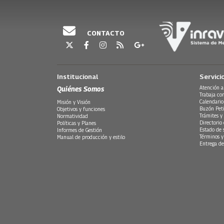
CONTACTO
Institucional
Servici
Quiénes Somos
Atención a
Trabaja co
Calendario
Misión y Visión
Buzón Peti
Objetivos y funciones
Trámites y 
Normatividad
Directorio
Políticas y Planes
Estado de 
Informes de Gestión
Términos y
Manual de producción y estilo
Entrega de