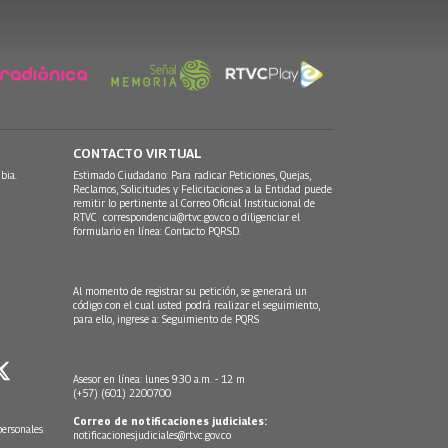
CONTACTO VIRTUAL
bia.
Estimado Ciudadano: Para radicar Peticiones, Quejas,
Reclamos, Solicitudes y Felicitaciones a la Entidad puede
remitir lo pertinente al Correo Oficial Institucional de
RTVC
correspondencia@rtvc.gov.co
o diligenciar el
formulario en línea:
Contacto PQRSD.
Al momento de registrar su petición, se generará un
código con el cual usted podrá realizar el seguimiento,
para ello, ingrese a:
Seguimiento de PQRS
Asesor en línea: lunes 9:30 a.m. - 12 m
(+57) (601) 2200700
Correo de notificaciones judiciales:
personales
notificacionesjudiciales@rtvc.gov.co