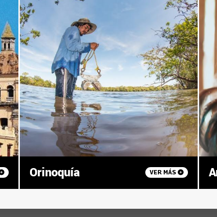
Orinoquía
A
VER MÁS