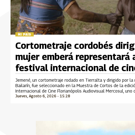
MI PAÍS
Cortometraje cordobés dirig
mujer emberá representará 
festival internacional de cin
Jemené, un cortometraje rodado en Tierralta y dirigido por la
Bailarín, fue seleccionado en la Muestra de Cortos de la edic
Internacional de Cine Florianópolis Audiovisual Mercosul, uno
Jueves, Agosto 6, 2026 - 15:28
cinematográficos más importantes de Suramérica que se desar