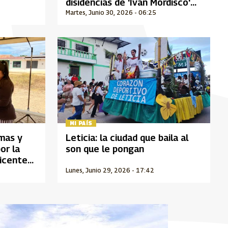
disidencias de 'Iván Mordisco'
tras nuevo golpe militar
Martes, Junio 30, 2026 - 06:25
MI PAÍS
imas y
Leticia: la ciudad que baila al
or la
son que le pongan
Vicente
Lunes, Junio 29, 2026 - 17:42