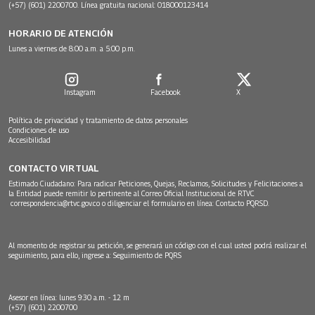
(+57) (601) 2200700. Línea gratuita nacional: 018000123414
HORARIO DE ATENCIÓN
Lunes a viernes de 8:00 a.m. a 5:00 p.m.
Instagram
Facebook
X
Política de privacidad y tratamiento de datos personales
Condiciones de uso
Accesibilidad
CONTACTO VIRTUAL
Estimado Ciudadano: Para radicar Peticiones, Quejas, Reclamos, Solicitudes y Felicitaciones a
la Entidad puede remitir lo pertinente al Correo Oficial Institucional de RTVC
correspondencia@rtvc.gov.co
o diligenciar el formulario en línea:
Contacto PQRSD.
Al momento de registrar su petición, se generará un código con el cual usted podrá realizar el
seguimiento, para ello, ingrese a:
Seguimiento de PQRS
Asesor en línea: lunes 9:30 a.m. - 12 m
(+57) (601) 2200700