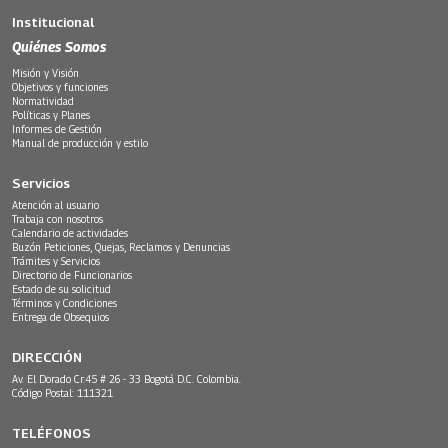
Institucional
Quiénes Somos
Misión y Visión
Objetivos y funciones
Normatividad
Políticas y Planes
Informes de Gestión
Manual de producción y estilo
Servicios
Atención al usuario
Trabaja con nosotros
Calendario de actividades
Buzón Peticiones, Quejas, Reclamos y Denuncias
Trámites y Servicios
Directorio de Funcionarios
Estado de su solicitud
Términos y Condiciones
Entrega de Obsequios
DIRECCIÓN
Av. El Dorado Cr.45 # 26 - 33 Bogotá D.C. Colombia.
Código Postal: 111321
TELÉFONOS