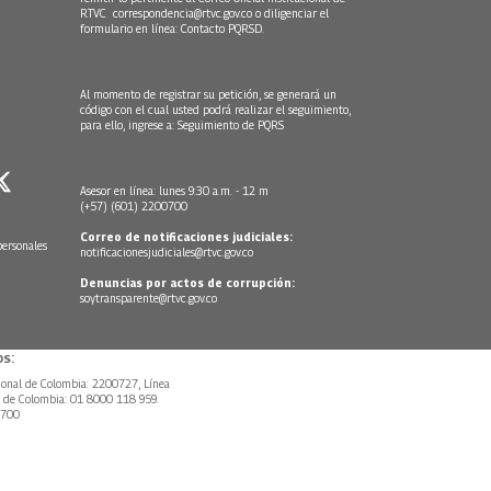
RTVC
correspondencia@rtvc.gov.co
o diligenciar el
formulario en línea:
Contacto PQRSD.
Al momento de registrar su petición, se generará un
código con el cual usted podrá realizar el seguimiento,
para ello, ingrese a:
Seguimiento de PQRS
Asesor en línea: lunes 9:30 a.m. - 12 m
(+57) (601) 2200700
Correo de notificaciones judiciales:
personales
notificacionesjudiciales@rtvc.gov.co
Denuncias por actos de corrupción:
soytransparente@rtvc.gov.co
s:
ional de Colombia: 2200727, Línea
l de Colombia: 01 8000 118 959.
0700