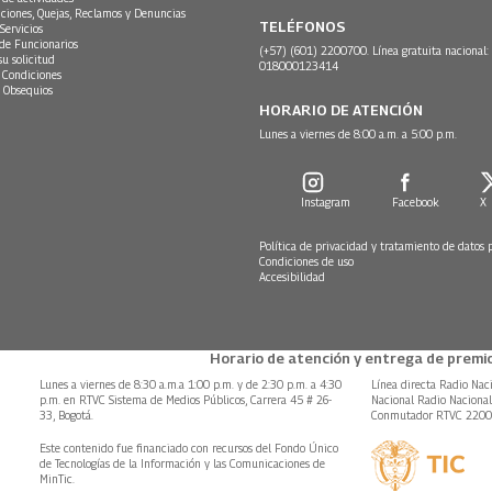
ciones, Quejas, Reclamos y Denuncias
TELÉFONOS
Servicios
 de Funcionarios
(+57) (601) 2200700. Línea gratuita nacional:
su solicitud
018000123414
 Condiciones
 Obsequios
HORARIO DE ATENCIÓN
Lunes a viernes de 8:00 a.m. a 5:00 p.m.
Instagram
Facebook
X
Política de privacidad y tratamiento de datos 
Condiciones de uso
Accesibilidad
Horario de atención y entrega de premio
Lunes a viernes de 8:30 a.m.a 1:00 p.m. y de 2:30 p.m. a 4:30
Línea directa Radio Nac
p.m. en RTVC Sistema de Medios Públicos, Carrera 45 # 26-
Nacional Radio Naciona
33, Bogotá.
Conmutador RTVC 220
Este contenido fue financiado con recursos del Fondo Único
de Tecnologías de la Información y las Comunicaciones de
MinTic.