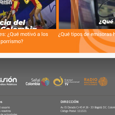
es: ¿Qué motivó a los
¿Qué tipos de emisoras 
 porrismo?
os
DIRECCIÓN
l usuario
Av. El Dorado Cr.45 # 26 - 33 Bogotá D.C. Colom
n nosotros
Código Postal: 111321
 de actividades