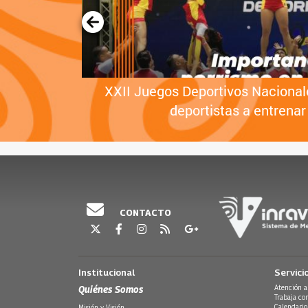
 Orlando
XXII Juegos Deportivos Nacional
deportistas a entrenar
CONTACTO
Institucional
Servici
Quiénes Somos
Atención a
Trabaja co
Calendario
Misión y Visión