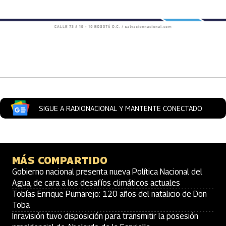
Artículos Player
SIGUE A RADIONACIONAL Y MANTENTE CONECTADO
MÁS COMPARTIDO
Gobierno nacional presenta nueva Política Nacional del
Agua, de cara a los desafíos climáticos actuales
Tobías Enrique Pumarejo: 120 años del natalicio de Don
Toba
Inravisión tuvo disposición para transmitir la posesión