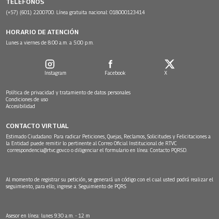
TELÉFONOS
(+57) (601) 2200700. Línea gratuita nacional: 018000123414
HORARIO DE ATENCIÓN
Lunes a viernes de 8:00 a.m. a 5:00 p.m.
Instagram
Facebook
X
Política de privacidad y tratamiento de datos personales
Condiciones de uso
Accesibilidad
CONTACTO VIRTUAL
Estimado Ciudadano: Para radicar Peticiones, Quejas, Reclamos, Solicitudes y Felicitaciones a
la Entidad puede remitir lo pertinente al Correo Oficial Institucional de RTVC
correspondencia@rtvc.gov.co
o diligenciar el formulario en línea:
Contacto PQRSD.
Al momento de registrar su petición, se generará un código con el cual usted podrá realizar el
seguimiento, para ello, ingrese a:
Seguimiento de PQRS
Asesor en línea: lunes 9:30 a.m. - 12 m