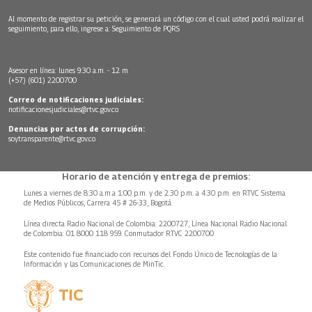
Al momento de registrar su petición, se generará un código con el cual usted podrá realizar el
seguimiento, para ello, ingrese a:
Seguimiento de PQRS
Asesor en línea: lunes 9:30 a.m. - 12 m
(+57) (601) 2200700
Correo de notificaciones judiciales:
notificacionesjudiciales@rtvc.gov.co
Denuncias por actos de corrupción:
soytransparente@rtvc.gov.co
Horario de atención y entrega de premios:
Lunes a viernes de 8:30 a.m.a 1:00 p.m. y de 2:30 p.m. a 4:30 p.m. en RTVC Sistema
de Medios Públicos, Carrera 45 # 26-33, Bogotá.
Línea directa Radio Nacional de Colombia: 2200727, Línea Nacional Radio Nacional
de Colombia: 01 8000 118 959. Conmutador RTVC 2200700
Este contenido fue financiado con recursos del Fondo Único de Tecnologías de la
Información y las Comunicaciones de MinTic.