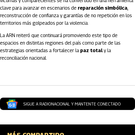
víctimas y comparecientes se ha convertido en una herramienta
clave para avanzar en escenarios de
reparación simbólica
,
reconstrucción de confianza y garantías de no repetición en los
territorios más golpeados por la violencia.
La ARN reiteró que continuará promoviendo este tipo de
espacios en distintas regiones del país como parte de las
estrategias orientadas a fortalecer la
paz total
y la
reconciliación nacional.
Artículos Player
SIGUE A RADIONACIONAL Y MANTENTE CONECTADO