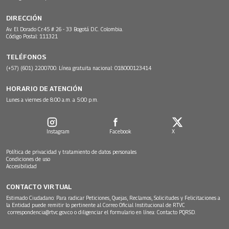
DIRECCIÓN
Av. El Dorado Cr.45 # 26 - 33 Bogotá D.C. Colombia.
Código Postal: 111321
TELÉFONOS
(+57) (601) 2200700. Línea gratuita nacional: 018000123414
HORARIO DE ATENCIÓN
Lunes a viernes de 8:00 a.m. a 5:00 p.m.
Instagram
Facebook
X
Política de privacidad y tratamiento de datos personales
Condiciones de uso
Accesibilidad
CONTACTO VIRTUAL
Estimado Ciudadano: Para radicar Peticiones, Quejas, Reclamos, Solicitudes y Felicitaciones a
la Entidad puede remitir lo pertinente al Correo Oficial Institucional de RTVC
correspondencia@rtvc.gov.co
o diligenciar el formulario en línea:
Contacto PQRSD.