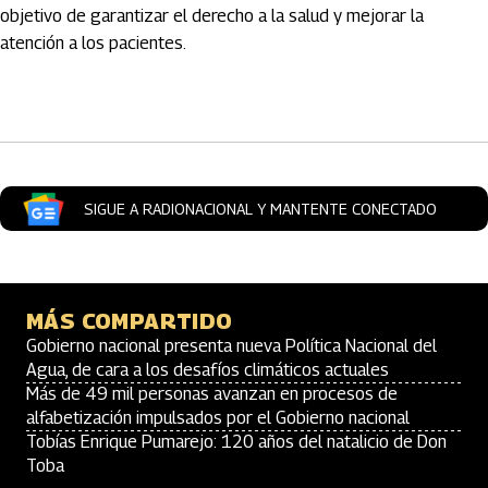
objetivo de garantizar el derecho a la salud y mejorar la
atención a los pacientes.
Artículos Player
SIGUE A RADIONACIONAL Y MANTENTE CONECTADO
MÁS COMPARTIDO
Gobierno nacional presenta nueva Política Nacional del
Agua, de cara a los desafíos climáticos actuales
Más de 49 mil personas avanzan en procesos de
alfabetización impulsados por el Gobierno nacional
Tobías Enrique Pumarejo: 120 años del natalicio de Don
Toba