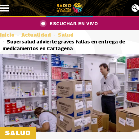
Pasar al contenido principal
ESCUCHAR EN VIVO
Inicio
Actualidad
Salud
Supersalud advierte graves fallas en entrega de
medicamentos en Cartagena
SALUD