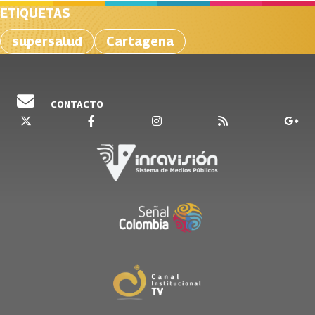
ETIQUETAS
supersalud
Cartagena
CONTACTO