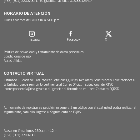
(+57) (601) 2200700. Línea gratuita nacional: 018000123414
HORARIO DE ATENCIÓN
Lunes a viernes de 8:00 a.m. a 5:00 p.m.
Instagram
Facebook
X
Política de privacidad y tratamiento de datos personales
Condiciones de uso
Accesibilidad
CONTACTO VIRTUAL
Estimado Ciudadano: Para radicar Peticiones, Quejas, Reclamos, Solicitudes y Felicitaciones a
la Entidad puede remitir lo pertinente al Correo Oficial Institucional de RTVC
correspondencia@rtvc.gov.co
o diligenciar el formulario en línea:
Contacto PQRSD.
Al momento de registrar su petición, se generará un código con el cual usted podrá realizar el
seguimiento, para ello, ingrese a:
Seguimiento de PQRS
Asesor en línea: lunes 9:30 a.m. - 12 m
(+57) (601) 2200700