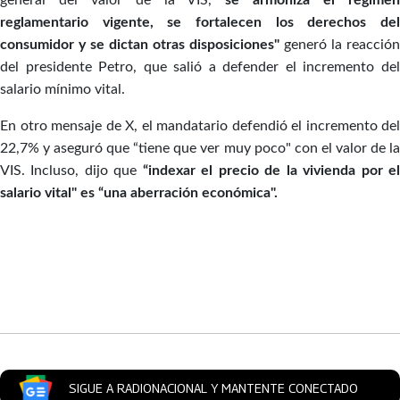
general del valor de la VIS,
se armoniza el régime
reglamentario vigente, se fortalecen los derechos del
consumidor y se dictan otras disposiciones"
generó la reacción
del presidente Petro, que salió a defender el incremento del
salario mínimo vital.
En otro mensaje de X, el mandatario defendió el incremento del
22,7% y aseguró que “tiene que ver muy poco" con el valor de la
VIS. Incluso, dijo que
“indexar el precio de la vivienda por e
salario vital" es “una aberración económica".
Artículos Player
SIGUE A RADIONACIONAL Y MANTENTE CONECTADO