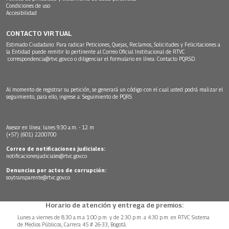
Condiciones de uso
Accesibilidad
CONTACTO VIRTUAL
Estimado Ciudadano: Para radicar Peticiones, Quejas, Reclamos, Solicitudes y Felicitaciones a
la Entidad puede remitir lo pertinente al Correo Oficial Institucional de RTVC
correspondencia@rtvc.gov.co
o diligenciar el formulario en línea:
Contacto PQRSD.
Al momento de registrar su petición, se generará un código con el cual usted podrá realizar el
seguimiento, para ello, ingrese a:
Seguimiento de PQRS
Asesor en línea: lunes 9:30 a.m. - 12 m
(+57) (601) 2200700
Correo de notificaciones judiciales:
notificacionesjudiciales@rtvc.gov.co
Denuncias por actos de corrupción:
soytransparente@rtvc.gov.co
Horario de atención y entrega de premios:
Lunes a viernes de 8:30 a.m.a 1:00 p.m. y de 2:30 p.m. a 4:30 p.m. en RTVC Sistema
de Medios Públicos, Carrera 45 # 26-33, Bogotá.