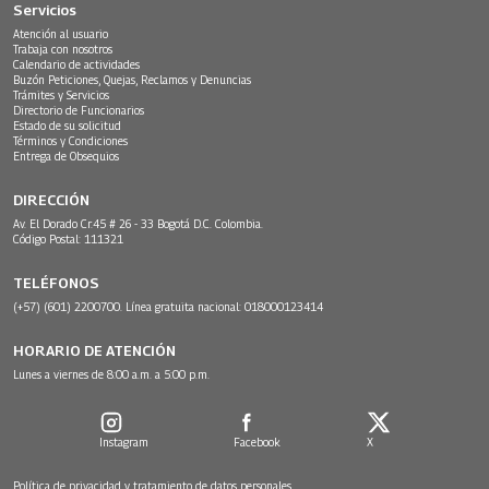
Servicios
Atención al usuario
Trabaja con nosotros
Calendario de actividades
Buzón Peticiones, Quejas, Reclamos y Denuncias
Trámites y Servicios
Directorio de Funcionarios
Estado de su solicitud
Términos y Condiciones
Entrega de Obsequios
DIRECCIÓN
Av. El Dorado Cr.45 # 26 - 33 Bogotá D.C. Colombia.
Código Postal: 111321
TELÉFONOS
(+57) (601) 2200700. Línea gratuita nacional: 018000123414
HORARIO DE ATENCIÓN
Lunes a viernes de 8:00 a.m. a 5:00 p.m.
Instagram
Facebook
X
Política de privacidad y tratamiento de datos personales