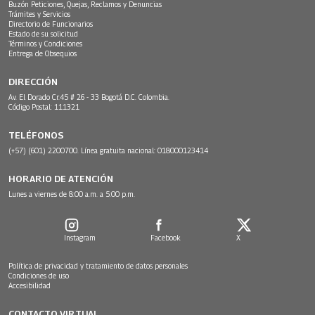
Buzón Peticiones, Quejas, Reclamos y Denuncias
Trámites y Servicios
Directorio de Funcionarios
Estado de su solicitud
Términos y Condiciones
Entrega de Obsequios
DIRECCIÓN
Av. El Dorado Cr.45 # 26 - 33 Bogotá D.C. Colombia.
Código Postal: 111321
TELÉFONOS
(+57) (601) 2200700. Línea gratuita nacional: 018000123414
HORARIO DE ATENCIÓN
Lunes a viernes de 8:00 a.m. a 5:00 p.m.
Instagram
Facebook
X
Política de privacidad y tratamiento de datos personales
Condiciones de uso
Accesibilidad
CONTACTO VIRTUAL