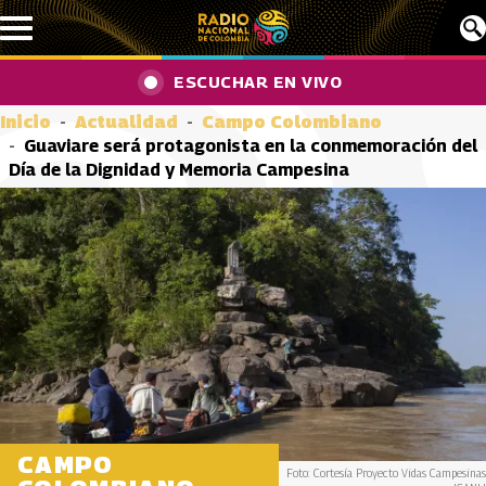
Pasar al contenido principal
ESCUCHAR EN VIVO
Inicio
Actualidad
Campo Colombiano
Guaviare será protagonista en la conmemoración del
Día de la Dignidad y Memoria Campesina
CAMPO
Foto: Cortesía Proyecto Vidas Campesinas