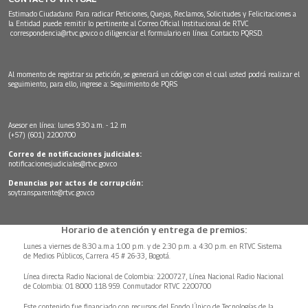
Estimado Ciudadano: Para radicar Peticiones, Quejas, Reclamos, Solicitudes y Felicitaciones a
la Entidad puede remitir lo pertinente al Correo Oficial Institucional de RTVC
correspondencia@rtvc.gov.co
o diligenciar el formulario en línea:
Contacto PQRSD.
Al momento de registrar su petición, se generará un código con el cual usted podrá realizar el
seguimiento, para ello, ingrese a:
Seguimiento de PQRS
Asesor en línea: lunes 9:30 a.m. - 12 m
(+57) (601) 2200700
Correo de notificaciones judiciales:
notificacionesjudiciales@rtvc.gov.co
Denuncias por actos de corrupción:
soytransparente@rtvc.gov.co
Horario de atención y entrega de premios:
Lunes a viernes de 8:30 a.m.a 1:00 p.m. y de 2:30 p.m. a 4:30 p.m. en RTVC Sistema
de Medios Públicos, Carrera 45 # 26-33, Bogotá.
Línea directa Radio Nacional de Colombia: 2200727, Línea Nacional Radio Nacional
de Colombia: 01 8000 118 959. Conmutador RTVC 2200700
Este contenido fue financiado con recursos del Fondo Único de Tecnologías de la