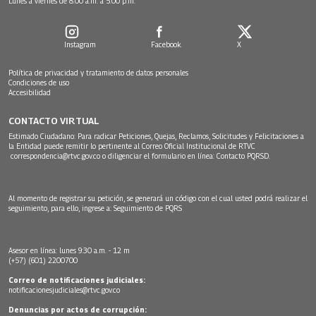
Lunes a viernes de 8:00 a.m. a 5:00 p.m.
Instagram
Facebook
X
Política de privacidad y tratamiento de datos personales
Condiciones de uso
Accesibilidad
CONTACTO VIRTUAL
Estimado Ciudadano: Para radicar Peticiones, Quejas, Reclamos, Solicitudes y Felicitaciones a
la Entidad puede remitir lo pertinente al Correo Oficial Institucional de RTVC
correspondencia@rtvc.gov.co
o diligenciar el formulario en línea:
Contacto PQRSD.
Al momento de registrar su petición, se generará un código con el cual usted podrá realizar el
seguimiento, para ello, ingrese a:
Seguimiento de PQRS
Asesor en línea: lunes 9:30 a.m. - 12 m
(+57) (601) 2200700
Correo de notificaciones judiciales:
notificacionesjudiciales@rtvc.gov.co
Denuncias por actos de corrupción: