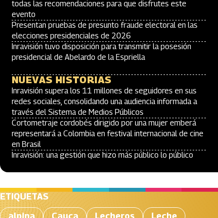
todas las recomendaciones para que disfrutes este
evento
Presentan pruebas de presunto fraude electoral en las
elecciones presidenciales de 2026
Inravisión tuvo disposición para transmitir la posesión
presidencial de Abelardo de la Espriella
NUEVAS HISTORIAS
Inravisión supera los 11 millones de seguidores en sus
redes sociales, consolidando una audiencia informada a
través del Sistema de Medios Públicos
Cortometraje cordobés dirigido por una mujer emberá
representará a Colombia en festival internacional de cine
en Brasil
Inravisión: una gestión que hizo más público lo público
ETIQUETAS
alpina
Cauca
Lecheros
Leche