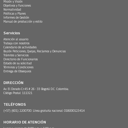
Misión y Visión
Objetivos y funciones
Normatividad
Políticas y Planes
Informes de Gestión
Manual de producción y estilo
Servicios
Atención al usuario
Trabaja con nosotros
Calendario de actividades
Buzón Peticiones, Quejas, Reclamos y Denuncias
Trámites y Servicios
Directorio de Funcionarios
Estado de su solicitud
Términos y Condiciones
Entrega de Obsequios
DIRECCIÓN
Av. El Dorado Cr.45 # 26 - 33 Bogotá D.C. Colombia.
Código Postal: 111321
TELÉFONOS
(+57) (601) 2200700. Línea gratuita nacional: 018000123414
HORARIO DE ATENCIÓN