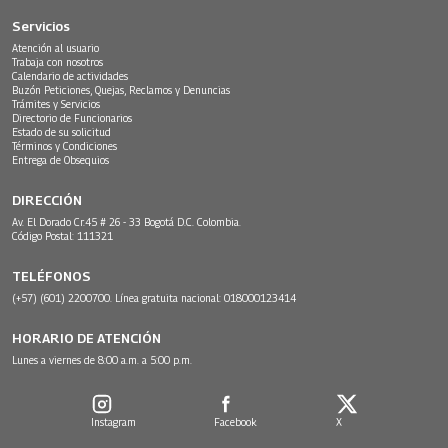
Servicios
Atención al usuario
Trabaja con nosotros
Calendario de actividades
Buzón Peticiones, Quejas, Reclamos y Denuncias
Trámites y Servicios
Directorio de Funcionarios
Estado de su solicitud
Términos y Condiciones
Entrega de Obsequios
DIRECCIÓN
Av. El Dorado Cr.45 # 26 - 33 Bogotá D.C. Colombia.
Código Postal: 111321
TELÉFONOS
(+57) (601) 2200700. Línea gratuita nacional: 018000123414
HORARIO DE ATENCIÓN
Lunes a viernes de 8:00 a.m. a 5:00 p.m.
Instagram
Facebook
X