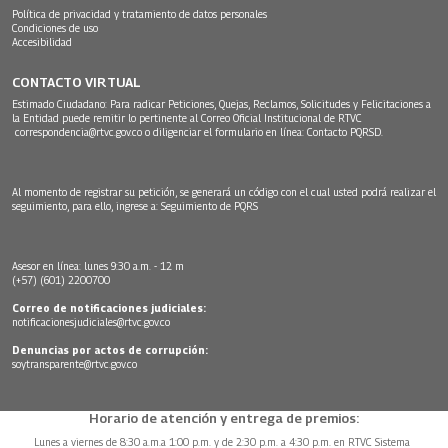
Política de privacidad y tratamiento de datos personales
Condiciones de uso
Accesibilidad
CONTACTO VIRTUAL
Estimado Ciudadano: Para radicar Peticiones, Quejas, Reclamos, Solicitudes y Felicitaciones a
la Entidad puede remitir lo pertinente al Correo Oficial Institucional de RTVC
correspondencia@rtvc.gov.co
o diligenciar el formulario en línea:
Contacto PQRSD.
Al momento de registrar su petición, se generará un código con el cual usted podrá realizar el
seguimiento, para ello, ingrese a:
Seguimiento de PQRS
Asesor en línea: lunes 9:30 a.m. - 12 m
(+57) (601) 2200700
Correo de notificaciones judiciales:
notificacionesjudiciales@rtvc.gov.co
Denuncias por actos de corrupción:
soytransparente@rtvc.gov.co
Horario de atención y entrega de premios:
Lunes a viernes de 8:30 a.m.a 1:00 p.m. y de 2:30 p.m. a 4:30 p.m. en RTVC Sistema