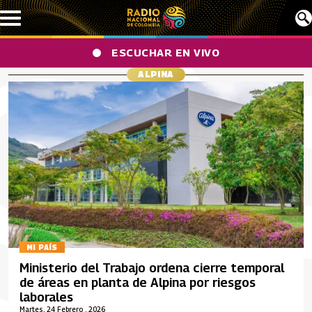
Pasar al contenido principal
ESCUCHAR EN VIVO
ALPINA
MI PAÍS
Ministerio del Trabajo ordena cierre temporal
de áreas en planta de Alpina por riesgos
laborales
Martes, 24 Febrero , 2026