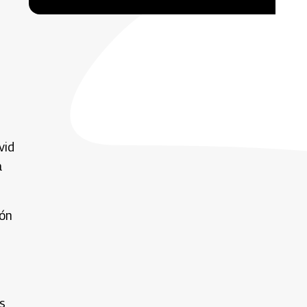
vid
a
ión
s