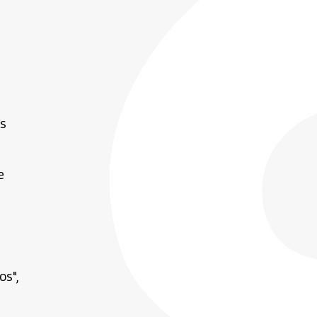
as
e
os",