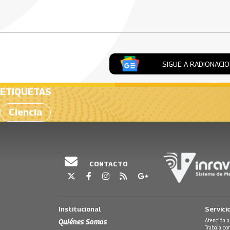
Artículos Player
SIGUE A RADIONACI
ETIQUETAS
Ciencia
CONTACTO
Institucional
Servici
Quiénes Somos
Atención a
Trabaja co