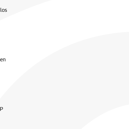
 los
gen
FP