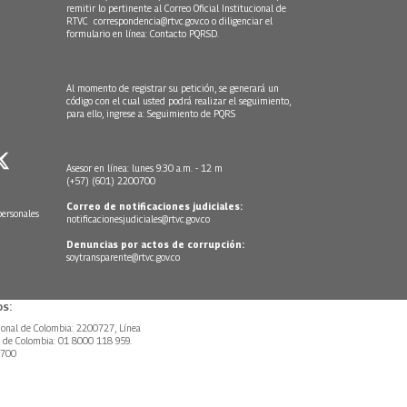
remitir lo pertinente al Correo Oficial Institucional de
RTVC
correspondencia@rtvc.gov.co
o diligenciar el
formulario en línea:
Contacto PQRSD.
Al momento de registrar su petición, se generará un
código con el cual usted podrá realizar el seguimiento,
para ello, ingrese a:
Seguimiento de PQRS
Asesor en línea: lunes 9:30 a.m. - 12 m
(+57) (601) 2200700
Correo de notificaciones judiciales:
personales
notificacionesjudiciales@rtvc.gov.co
Denuncias por actos de corrupción:
soytransparente@rtvc.gov.co
s:
ional de Colombia: 2200727, Línea
l de Colombia: 01 8000 118 959.
0700