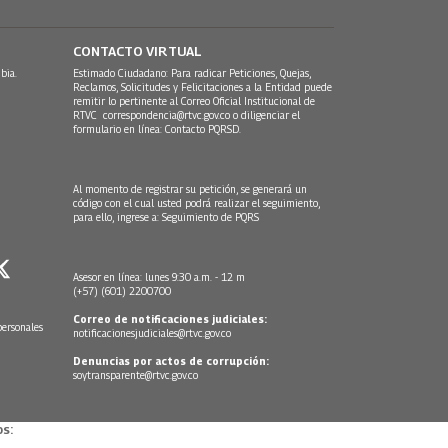
CONTACTO VIRTUAL
bia.
Estimado Ciudadano: Para radicar Peticiones, Quejas,
Reclamos, Solicitudes y Felicitaciones a la Entidad puede
remitir lo pertinente al Correo Oficial Institucional de
RTVC
correspondencia@rtvc.gov.co
o diligenciar el
formulario en línea:
Contacto PQRSD.
Al momento de registrar su petición, se generará un
código con el cual usted podrá realizar el seguimiento,
para ello, ingrese a:
Seguimiento de PQRS
Asesor en línea: lunes 9:30 a.m. - 12 m
(+57) (601) 2200700
Correo de notificaciones judiciales:
personales
notificacionesjudiciales@rtvc.gov.co
Denuncias por actos de corrupción:
soytransparente@rtvc.gov.co
s: