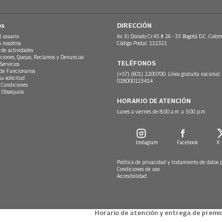
os
DIRECCIÓN
l usuario
Av. El Dorado Cr.45 # 26 - 33 Bogotá D.C. Colom
n nosotros
Código Postal: 111321
 de actividades
ciones, Quejas, Reclamos y Denuncias
TELÉFONOS
Servicios
 de Funcionarios
(+57) (601) 2200700. Línea gratuita nacional:
su solicitud
018000123414
 Condiciones
 Obsequios
HORARIO DE ATENCIÓN
Lunes a viernes de 8:00 a.m. a 5:00 p.m.
Instagram
Facebook
X
Política de privacidad y tratamiento de datos 
Condiciones de uso
Accesibilidad
Horario de atención y entrega de premio