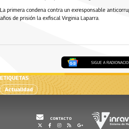
La primera condena contra un exresponsable anticorru
años de prisión la exfiscal Virginia Laparra.
Artículos Player
SIGUE A RADIONACI
ETIQUETAS
Actualidad
CONTACTO