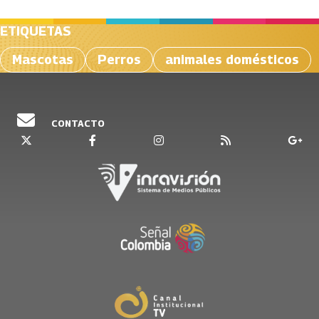
ETIQUETAS
Mascotas
Perros
animales domésticos
CONTACTO