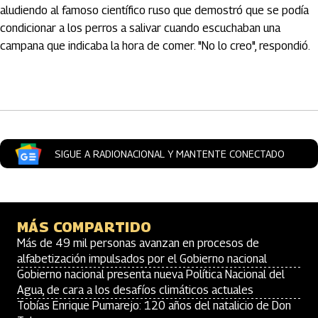
aludiendo al famoso científico ruso que demostró que se podía
condicionar a los perros a salivar cuando escuchaban una
campana que indicaba la hora de comer. "No lo creo", respondió.
Artículos Player
SIGUE A RADIONACIONAL Y MANTENTE CONECTADO
MÁS COMPARTIDO
Más de 49 mil personas avanzan en procesos de
alfabetización impulsados por el Gobierno nacional
Gobierno nacional presenta nueva Política Nacional del
Agua, de cara a los desafíos climáticos actuales
Tobías Enrique Pumarejo: 120 años del natalicio de Don