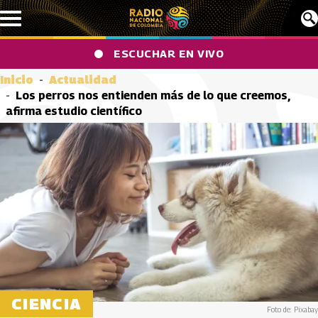
Pasar al contenido principal
ESCUCHAR EN VIVO
Inicio
Actualidad
Los perros nos entienden más de lo que creemos,
afirma estudio científico
CIENCIA
Foto de: Pixabay