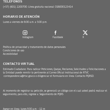
TELÉFONOS
(+57) (601) 2200700. Línea gratuita nacional: 018000123414
HORARIO DE ATENCIÓN
Lunes a viernes de 8:00 a.m. a 5:00 p.m.
Instagram
Facebook
X
Política de privacidad y tratamiento de datos personales
Condiciones de uso
Accesibilidad
CONTACTO VIRTUAL
Estimado Ciudadano: Para radicar Peticiones, Quejas, Reclamos, Solicitudes y Felicitaciones a
la Entidad puede remitir lo pertinente al Correo Oficial Institucional de RTVC
correspondencia@rtvc.gov.co
o diligenciar el formulario en línea:
Contacto PQRSD.
Al momento de registrar su petición, se generará un código con el cual usted podrá realizar el
seguimiento, para ello, ingrese a:
Seguimiento de PQRS
Asesor en línea: lunes 9:30 a.m. - 12 m