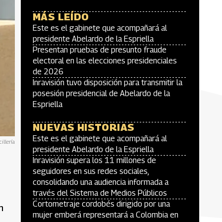
MÁS LEÍDO
Este es el gabinete que acompañará al
presidente Abelardo de la Espriella
Presentan pruebas de presunto fraude
electoral en las elecciones presidenciales
de 2026
Inravisión tuvo disposición para transmitir la
posesión presidencial de Abelardo de la
Espriella
NUEVAS HISTORIAS
Este es el gabinete que acompañará al
illería
presidente Abelardo de la Espriella
Inravisión supera los 11 millones de
seguidores en sus redes sociales,
consolidando una audiencia informada a
través del Sistema de Medios Públicos
Cortometraje cordobés dirigido por una
n
mujer emberá representará a Colombia en