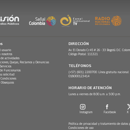
os
DIRECCIÓN
l usuario
Av. El Dorado Cr.45 # 26 - 33 Bogotá D.C. Colom
n nosotros
Código Postal: 111321
 de actividades
ciones, Quejas, Reclamos y Denuncias
TELÉFONOS
Servicios
 de Funcionarios
(+57) (601) 2200700. Línea gratuita nacional:
su solicitud
018000123414
 Condiciones
 Obsequios
HORARIO DE ATENCIÓN
Lunes a viernes de 8:00 a.m. a 5:00 p.m.
Instagram
Facebook
X
Política de privacidad y tratamiento de datos 
Condiciones de uso