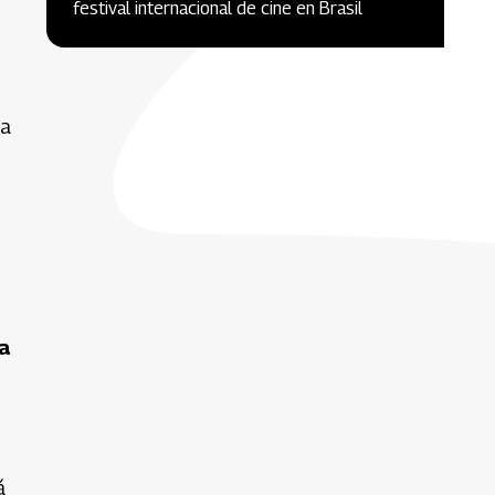
festival internacional de cine en Brasil
ia
na
á