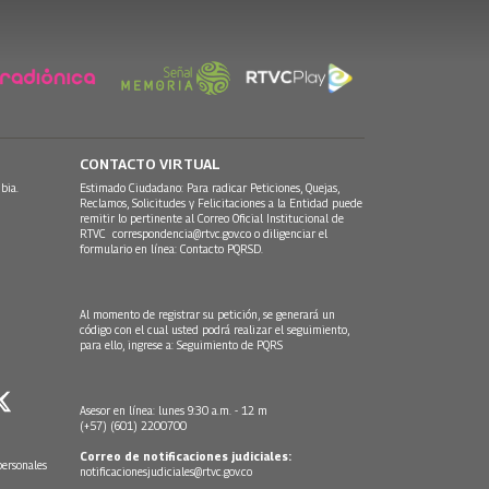
CONTACTO VIRTUAL
bia.
Estimado Ciudadano: Para radicar Peticiones, Quejas,
Reclamos, Solicitudes y Felicitaciones a la Entidad puede
remitir lo pertinente al Correo Oficial Institucional de
RTVC
correspondencia@rtvc.gov.co
o diligenciar el
formulario en línea:
Contacto PQRSD.
Al momento de registrar su petición, se generará un
código con el cual usted podrá realizar el seguimiento,
para ello, ingrese a:
Seguimiento de PQRS
Asesor en línea: lunes 9:30 a.m. - 12 m
(+57) (601) 2200700
Correo de notificaciones judiciales:
personales
notificacionesjudiciales@rtvc.gov.co