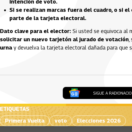
intención de voto.
Si se realizan marcas fuera del cuadro, o si e
parte de la tarjeta electoral.
Dato clave para el elector:
Si usted se equivoca al m
solicitar un nuevo tarjetón al jurado de votación
,
urna
y devuelva la tarjeta electoral dañada para que s
Artículos Player
SIGUE A RADIONACI
ETIQUETAS
Primera Vuelta
voto
Elecciones 2026