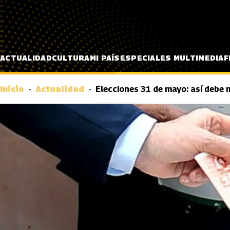
Pasar al contenido principal
ACTUALIDAD
CULTURA
MI PAÍS
ESPECIALES MULTIMEDIA
F
Inicio
Actualidad
Elecciones 31 de mayo: así debe 