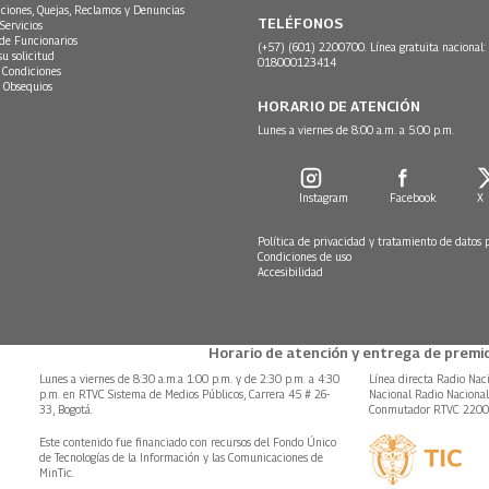
ciones, Quejas, Reclamos y Denuncias
TELÉFONOS
Servicios
 de Funcionarios
(+57) (601) 2200700. Línea gratuita nacional:
su solicitud
018000123414
 Condiciones
 Obsequios
HORARIO DE ATENCIÓN
Lunes a viernes de 8:00 a.m. a 5:00 p.m.
Instagram
Facebook
X
Política de privacidad y tratamiento de datos 
Condiciones de uso
Accesibilidad
Horario de atención y entrega de premio
Lunes a viernes de 8:30 a.m.a 1:00 p.m. y de 2:30 p.m. a 4:30
Línea directa Radio Nac
p.m. en RTVC Sistema de Medios Públicos, Carrera 45 # 26-
Nacional Radio Naciona
33, Bogotá.
Conmutador RTVC 220
Este contenido fue financiado con recursos del Fondo Único
de Tecnologías de la Información y las Comunicaciones de
MinTic.