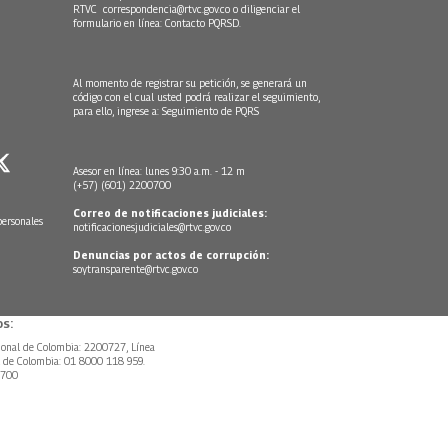
RTVC
correspondencia@rtvc.gov.co
o diligenciar el
formulario en línea:
Contacto PQRSD.
Al momento de registrar su petición, se generará un
código con el cual usted podrá realizar el seguimiento,
para ello, ingrese a:
Seguimiento de PQRS
Asesor en línea: lunes 9:30 a.m. - 12 m
(+57) (601) 2200700
Correo de notificaciones judiciales:
personales
notificacionesjudiciales@rtvc.gov.co
Denuncias por actos de corrupción:
soytransparente@rtvc.gov.co
s:
ional de Colombia: 2200727, Línea
l de Colombia: 01 8000 118 959.
0700