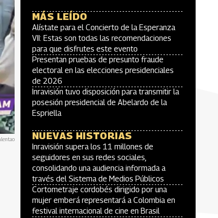
MÁS LEÍDO
Alístate para el Concierto de la Esperanza
VII: Estas son todas las recomendaciones
para que disfrutes este evento
Presentan pruebas de presunto fraude
electoral en las elecciones presidenciales
de 2026
Inravisión tuvo disposición para transmitir la
posesión presidencial de Abelardo de la
Espriella
NUEVAS HISTORIAS
alentao
Inravisión supera los 11 millones de
seguidores en sus redes sociales,
consolidando una audiencia informada a
través del Sistema de Medios Públicos
Cortometraje cordobés dirigido por una
mujer emberá representará a Colombia en
festival internacional de cine en Brasil