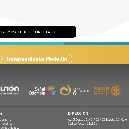
ONAL Y MANTENTE CONECTADO
Independiente Medellin
os
DIRECCIÓN
l usuario
Av. El Dorado Cr.45 # 26 - 33 Bogotá D.C. Colom
n nosotros
Código Postal: 111321
 de actividades