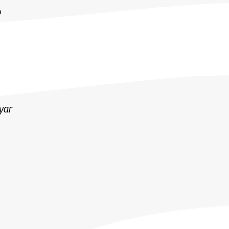
o
yar