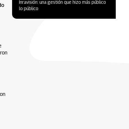
Inravisión: una gestión que hizo más público
do
lo público
e
eron
ron