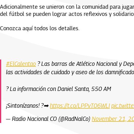
Adicionalmente se unieron con la comunidad para jug
del fútbol se pueden lograr actos reflexivos y solidari
Conozca aquí todos los detalles.
#ElCalentao
? Las barras de Atlético Nacional y Dep
las actividades de cuidado y aseo de los damnificado
?️ La información con Daniel Santa, 550 AM
¡Sintonízanos! ?➡
https://t.co/LPPvT06WLI
pic.twit
— Radio Nacional CO (@RadNalCo)
November 21, 2
Artículos Player