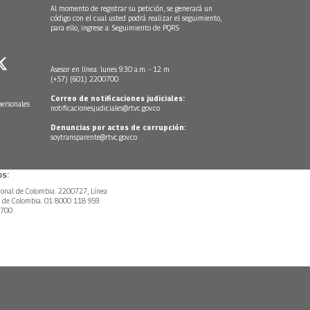
Al momento de registrar su petición, se generará un
código con el cual usted podrá realizar el seguimiento,
para ello, ingrese a:
Seguimiento de PQRS
Asesor en línea: lunes 9:30 a.m. - 12 m
(+57) (601) 2200700
Correo de notificaciones judiciales:
personales
notificacionesjudiciales@rtvc.gov.co
Denuncias por actos de corrupción:
soytransparente@rtvc.gov.co
s:
ional de Colombia: 2200727, Línea
l de Colombia: 01 8000 118 959.
0700