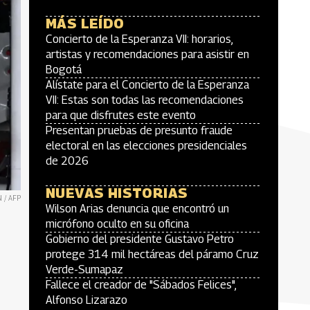
MÁS LEÍDO
Concierto de la Esperanza VII: horarios,
artistas y recomendaciones para asistir en
Bogotá
Alístate para el Concierto de la Esperanza
VII: Estas son todas las recomendaciones
para que disfrutes este evento
Presentan pruebas de presunto fraude
electoral en las elecciones presidenciales
de 2026
NUEVAS HISTORIAS
N / AFP
Wilson Arias denuncia que encontró un
micrófono oculto en su oficina
Gobierno del presidente Gustavo Petro
protege 314 mil hectáreas del páramo Cruz
Verde-Sumapaz
Fallece el creador de "Sábados Felices",
Alfonso Lizarazo