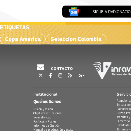
SIGUE A RADIONACI
ETIQUETAS
Copa America
Seleccion Colombia
CONTACTO
Institucional
Servici
Quiénes Somos
Atención a
Trabaja co
Calendario
Misión y Visión
Buzón Peti
Objetivos y funciones
Trámites y 
Normatividad
Directorio
Políticas y Planes
Estado de 
Informes de Gestión
Términos y
Manual de producción y estilo