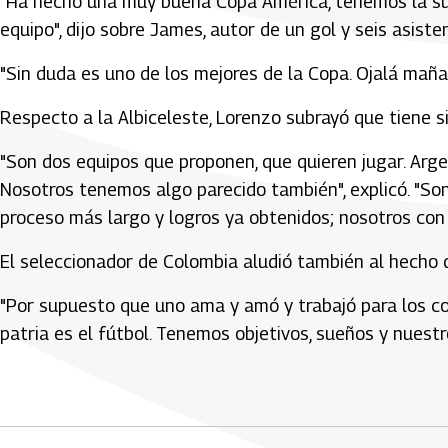
"Ha hecho una muy buena Copa América, tenemos la sue
equipo", dijo sobre James, autor de un gol y seis asiste
"Sin duda es uno de los mejores de la Copa. Ojalá mañ
Respecto a la Albiceleste, Lorenzo subrayó que tiene si
"Son dos equipos que proponen, que quieren jugar. Argen
Nosotros tenemos algo parecido también", explicó. "So
proceso más largo y logros ya obtenidos; nosotros con
El seleccionador de Colombia aludió también al hecho d
"Por supuesto que uno ama y amó y trabajó para los colo
patria es el fútbol. Tenemos objetivos, sueños y nues
Artículos Player