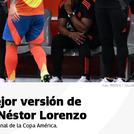
Foto: PATRICK T. FALLO
jor versión de
 Néstor Lorenzo
nal de la Copa América.