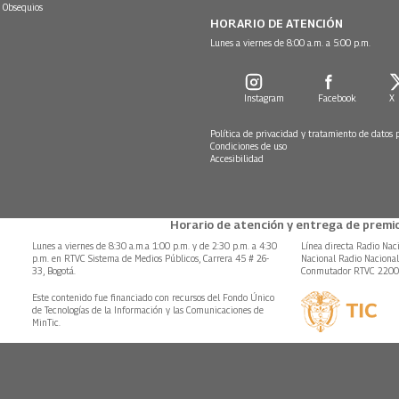
 Obsequios
HORARIO DE ATENCIÓN
Lunes a viernes de 8:00 a.m. a 5:00 p.m.
Instagram
Facebook
X
Política de privacidad y tratamiento de datos 
Condiciones de uso
Accesibilidad
Horario de atención y entrega de premio
Lunes a viernes de 8:30 a.m.a 1:00 p.m. y de 2:30 p.m. a 4:30
Línea directa Radio Nac
p.m. en RTVC Sistema de Medios Públicos, Carrera 45 # 26-
Nacional Radio Naciona
33, Bogotá.
Conmutador RTVC 220
Este contenido fue financiado con recursos del Fondo Único
de Tecnologías de la Información y las Comunicaciones de
MinTic.