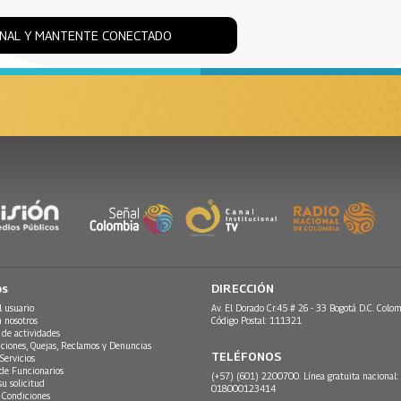
ONAL Y MANTENTE CONECTADO
os
DIRECCIÓN
l usuario
Av. El Dorado Cr.45 # 26 - 33 Bogotá D.C. Colom
n nosotros
Código Postal: 111321
 de actividades
ciones, Quejas, Reclamos y Denuncias
TELÉFONOS
Servicios
 de Funcionarios
(+57) (601) 2200700. Línea gratuita nacional:
su solicitud
018000123414
 Condiciones