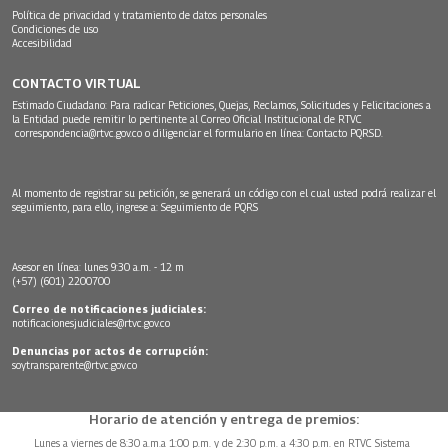
Política de privacidad y tratamiento de datos personales
Condiciones de uso
Accesibilidad
CONTACTO VIRTUAL
Estimado Ciudadano: Para radicar Peticiones, Quejas, Reclamos, Solicitudes y Felicitaciones a
la Entidad puede remitir lo pertinente al Correo Oficial Institucional de RTVC
correspondencia@rtvc.gov.co
o diligenciar el formulario en línea:
Contacto PQRSD.
Al momento de registrar su petición, se generará un código con el cual usted podrá realizar el
seguimiento, para ello, ingrese a:
Seguimiento de PQRS
Asesor en línea: lunes 9:30 a.m. - 12 m
(+57) (601) 2200700
Correo de notificaciones judiciales:
notificacionesjudiciales@rtvc.gov.co
Denuncias por actos de corrupción:
soytransparente@rtvc.gov.co
Horario de atención y entrega de premios:
Lunes a viernes de 8:30 a.m.a 1:00 p.m. y de 2:30 p.m. a 4:30 p.m. en RTVC Sistema