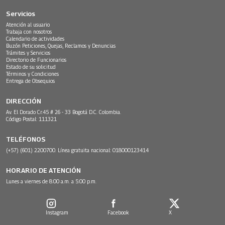
Servicios
Atención al usuario
Trabaja con nosotros
Calendario de actividades
Buzón Peticiones, Quejas, Reclamos y Denuncias
Trámites y Servicios
Directorio de Funcionarios
Estado de su solicitud
Términos y Condiciones
Entrega de Obsequios
DIRECCIÓN
Av. El Dorado Cr.45 # 26 - 33 Bogotá D.C. Colombia.
Código Postal: 111321
TELÉFONOS
(+57) (601) 2200700. Línea gratuita nacional: 018000123414
HORARIO DE ATENCIÓN
Lunes a viernes de 8:00 a.m. a 5:00 p.m.
Instagram
Facebook
X