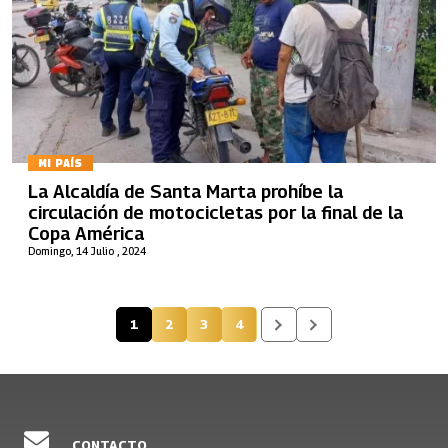
MI PAÍS
La Alcaldía de Santa Marta prohíbe la
circulación de motocicletas por la final de la
Copa América
Domingo, 14 Julio , 2024
1
2
3
4
Página actual
Página
Página
Página
CONTACTO