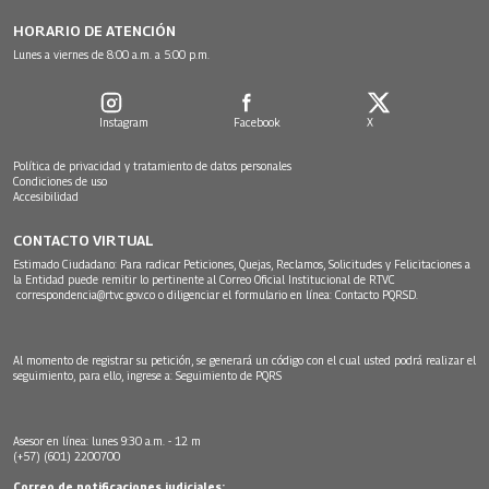
HORARIO DE ATENCIÓN
Lunes a viernes de 8:00 a.m. a 5:00 p.m.
Instagram
Facebook
X
Política de privacidad y tratamiento de datos personales
Condiciones de uso
Accesibilidad
CONTACTO VIRTUAL
Estimado Ciudadano: Para radicar Peticiones, Quejas, Reclamos, Solicitudes y Felicitaciones a
la Entidad puede remitir lo pertinente al Correo Oficial Institucional de RTVC
correspondencia@rtvc.gov.co
o diligenciar el formulario en línea:
Contacto PQRSD.
Al momento de registrar su petición, se generará un código con el cual usted podrá realizar el
seguimiento, para ello, ingrese a:
Seguimiento de PQRS
Asesor en línea: lunes 9:30 a.m. - 12 m
(+57) (601) 2200700
Correo de notificaciones judiciales: