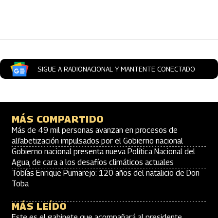
Artículos Player
SIGUE A RADIONACIONAL Y MANTENTE CONECTADO
MÁS COMPARTIDO
Más de 49 mil personas avanzan en procesos de
alfabetización impulsados por el Gobierno nacional
Gobierno nacional presenta nueva Política Nacional del
Agua, de cara a los desafíos climáticos actuales
Tobías Enrique Pumarejo: 120 años del natalicio de Don
Toba
MÁS LEÍDO
Este es el gabinete que acompañará al presidente