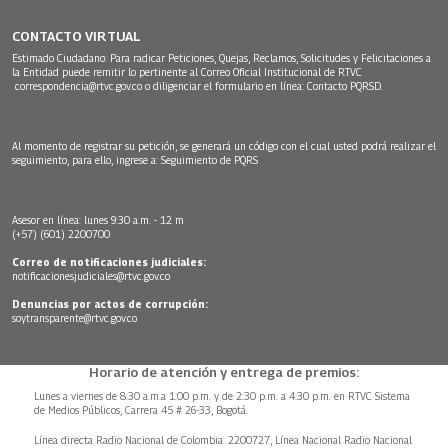
CONTACTO VIRTUAL
Estimado Ciudadano: Para radicar Peticiones, Quejas, Reclamos, Solicitudes y Felicitaciones a
la Entidad puede remitir lo pertinente al Correo Oficial Institucional de RTVC
correspondencia@rtvc.gov.co
o diligenciar el formulario en línea:
Contacto PQRSD.
Al momento de registrar su petición, se generará un código con el cual usted podrá realizar el
seguimiento, para ello, ingrese a:
Seguimiento de PQRS
Asesor en línea: lunes 9:30 a.m. - 12 m
(+57) (601) 2200700
Correo de notificaciones judiciales:
notificacionesjudiciales@rtvc.gov.co
Denuncias por actos de corrupción:
soytransparente@rtvc.gov.co
Horario de atención y entrega de premios:
Lunes a viernes de 8:30 a.m.a 1:00 p.m. y de 2:30 p.m. a 4:30 p.m. en RTVC Sistema
de Medios Públicos, Carrera 45 # 26-33, Bogotá.
Línea directa Radio Nacional de Colombia: 2200727, Línea Nacional Radio Nacional