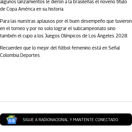
algunos lanzamientos le dieron a la brasileñas el noveno título
de Copa América en su historia.
Para las nuestras aplausos por el buen desempeño que tuvieron
en el torneo y por no solo lograr el subcampeonato sino
también el cupo a los Juegos Olímpicos de Los Ángeles 2028.
Recuerden que lo mejor del fútbol femenino está en Señal
Colombia Deportes.
Artículos Player
SIGUE A RADIONACIONAL Y MANTENTE CONECTADO