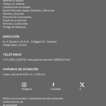
Atención al usuario
Trabaja con nosotros
Calendario de actividades
Buzón Peticiones, Quejas, Reclamos y Denuncias
Trámites y Servicios
Directorio de Funcionarios
Estado de su solicitud
Términos y Condiciones
Entrega de Obsequios
DIRECCIÓN
Av. El Dorado Cr.45 # 26 - 33 Bogotá D.C. Colombia.
Código Postal: 111321
TELÉFONOS
(+57) (601) 2200700. Línea gratuita nacional: 018000123414
HORARIO DE ATENCIÓN
Lunes a viernes de 8:00 a.m. a 5:00 p.m.
Instagram
Facebook
X
Política de privacidad y tratamiento de datos personales
Condiciones de uso
Accesibilidad