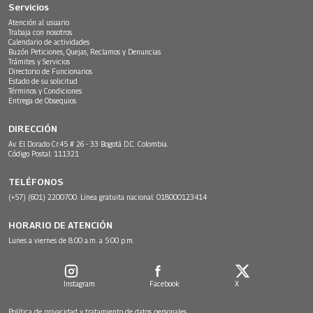
Servicios
Atención al usuario
Trabaja con nosotros
Calendario de actividades
Buzón Peticiones, Quejas, Reclamos y Denuncias
Trámites y Servicios
Directorio de Funcionarios
Estado de su solicitud
Términos y Condiciones
Entrega de Obsequios
DIRECCIÓN
Av. El Dorado Cr.45 # 26 - 33 Bogotá D.C. Colombia.
Código Postal: 111321
TELÉFONOS
(+57) (601) 2200700. Línea gratuita nacional: 018000123414
HORARIO DE ATENCIÓN
Lunes a viernes de 8:00 a.m. a 5:00 p.m.
Instagram
Facebook
X
Política de privacidad y tratamiento de datos personales