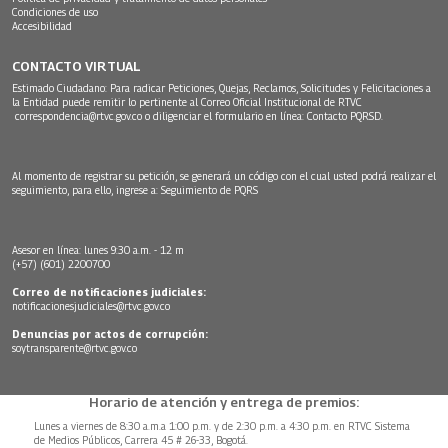
Condiciones de uso
Accesibilidad
CONTACTO VIRTUAL
Estimado Ciudadano: Para radicar Peticiones, Quejas, Reclamos, Solicitudes y Felicitaciones a
la Entidad puede remitir lo pertinente al Correo Oficial Institucional de RTVC
correspondencia@rtvc.gov.co
o diligenciar el formulario en línea:
Contacto PQRSD.
Al momento de registrar su petición, se generará un código con el cual usted podrá realizar el
seguimiento, para ello, ingrese a:
Seguimiento de PQRS
Asesor en línea: lunes 9:30 a.m. - 12 m
(+57) (601) 2200700
Correo de notificaciones judiciales:
notificacionesjudiciales@rtvc.gov.co
Denuncias por actos de corrupción:
soytransparente@rtvc.gov.co
Horario de atención y entrega de premios:
Lunes a viernes de 8:30 a.m.a 1:00 p.m. y de 2:30 p.m. a 4:30 p.m. en RTVC Sistema
de Medios Públicos, Carrera 45 # 26-33, Bogotá.