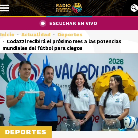
Pasar al contenido principal
ESCUCHAR EN VIVO
Inicio
Actualidad
Deportes
Codazzi recibirá el próximo mes a las potencias
mundiales del fútbol para ciegos
DEPORTES