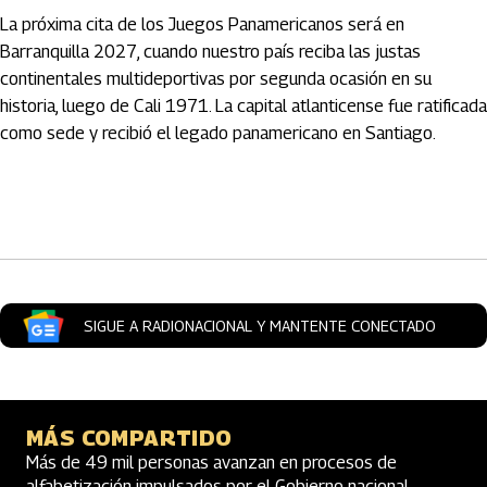
La próxima cita de los Juegos Panamericanos será en
Barranquilla 2027, cuando nuestro país reciba las justas
continentales multideportivas por segunda ocasión en su
historia, luego de Cali 1971. La capital atlanticense fue ratificada
como sede y recibió el legado panamericano en Santiago.
Artículos Player
SIGUE A RADIONACIONAL Y MANTENTE CONECTADO
MÁS COMPARTIDO
Más de 49 mil personas avanzan en procesos de
alfabetización impulsados por el Gobierno nacional