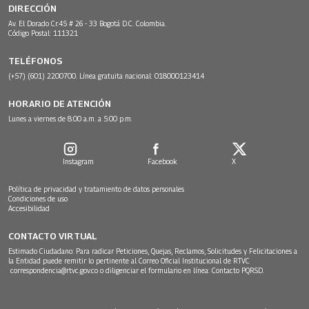
DIRECCIÓN
Av. El Dorado Cr.45 # 26 - 33 Bogotá D.C. Colombia.
Código Postal: 111321
TELÉFONOS
(+57) (601) 2200700. Línea gratuita nacional: 018000123414
HORARIO DE ATENCIÓN
Lunes a viernes de 8:00 a.m. a 5:00 p.m.
Instagram
Facebook
X
Política de privacidad y tratamiento de datos personales
Condiciones de uso
Accesibilidad
CONTACTO VIRTUAL
Estimado Ciudadano: Para radicar Peticiones, Quejas, Reclamos, Solicitudes y Felicitaciones a
la Entidad puede remitir lo pertinente al Correo Oficial Institucional de RTVC
correspondencia@rtvc.gov.co
o diligenciar el formulario en línea:
Contacto PQRSD.