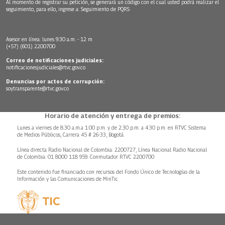
Al momento de registrar su petición, se generará un código con el cual usted podrá realizar el
seguimiento, para ello, ingrese a:
Seguimiento de PQRS
Asesor en línea: lunes 9:30 a.m. - 12 m
(+57) (601) 2200700
Correo de notificaciones judiciales:
notificacionesjudiciales@rtvc.gov.co
Denuncias por actos de corrupción:
soytransparente@rtvc.gov.co
Horario de atención y entrega de premios:
Lunes a viernes de 8:30 a.m.a 1:00 p.m. y de 2:30 p.m. a 4:30 p.m. en RTVC Sistema
de Medios Públicos, Carrera 45 # 26-33, Bogotá.
Línea directa Radio Nacional de Colombia: 2200727, Línea Nacional Radio Nacional
de Colombia: 01 8000 118 959. Conmutador RTVC 2200700
Este contenido fue financiado con recursos del Fondo Único de Tecnologías de la
Información y las Comunicaciones de MinTic.