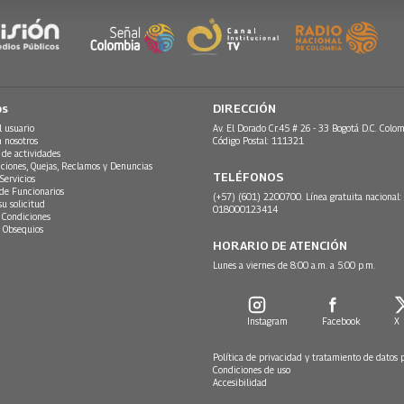
os
DIRECCIÓN
l usuario
Av. El Dorado Cr.45 # 26 - 33 Bogotá D.C. Colom
n nosotros
Código Postal: 111321
 de actividades
ciones, Quejas, Reclamos y Denuncias
TELÉFONOS
Servicios
 de Funcionarios
(+57) (601) 2200700. Línea gratuita nacional:
su solicitud
018000123414
 Condiciones
 Obsequios
HORARIO DE ATENCIÓN
Lunes a viernes de 8:00 a.m. a 5:00 p.m.
Instagram
Facebook
X
Política de privacidad y tratamiento de datos 
Condiciones de uso
Accesibilidad