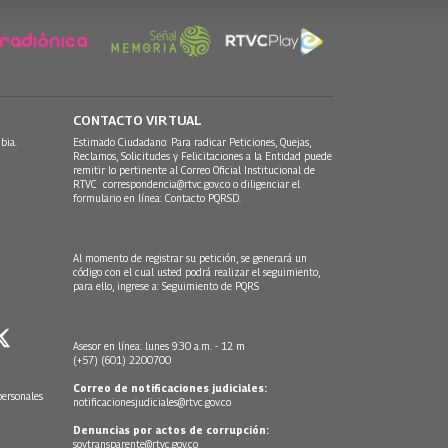
CONTACTO VIRTUAL
bia.
Estimado Ciudadano: Para radicar Peticiones, Quejas,
Reclamos, Solicitudes y Felicitaciones a la Entidad puede
remitir lo pertinente al Correo Oficial Institucional de
RTVC
correspondencia@rtvc.gov.co
o diligenciar el
formulario en línea:
Contacto PQRSD.
Al momento de registrar su petición, se generará un
código con el cual usted podrá realizar el seguimiento,
para ello, ingrese a:
Seguimiento de PQRS
Asesor en línea: lunes 9:30 a.m. - 12 m
(+57) (601) 2200700
Correo de notificaciones judiciales:
personales
notificacionesjudiciales@rtvc.gov.co
Denuncias por actos de corrupción:
soytransparente@rtvc.gov.co