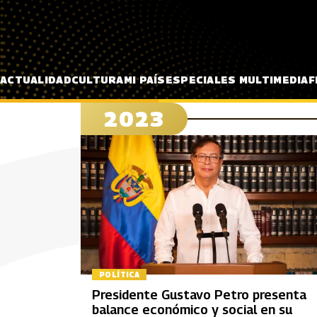
Pasar al contenido principal
ACTUALIDAD
CULTURA
MI PAÍS
ESPECIALES MULTIMEDIA
F
2023
POLÍTICA
Presidente Gustavo Petro presenta
balance económico y social en su