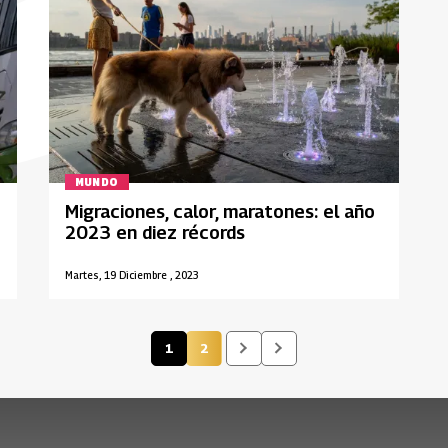
MUNDO
Migraciones, calor, maratones: el año
2023 en diez récords
Martes, 19 Diciembre , 2023
1
2
Página actual
Página