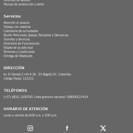
Manual de producción y estilo
Servicios
Atención al usuario
Trabaja con nosotros
Calendario de actividades
Buzón Peticiones, Quejas, Reclamos y Denuncias
Trámites y Servicios
Directorio de Funcionarios
Estado de su solicitud
Términos y Condiciones
Entrega de Obsequios
DIRECCIÓN
Av. El Dorado Cr.45 # 26 - 33 Bogotá D.C. Colombia.
Código Postal: 111321
TELÉFONOS
(+57) (601) 2200700. Línea gratuita nacional: 018000123414
HORARIO DE ATENCIÓN
Lunes a viernes de 8:00 a.m. a 5:00 p.m.