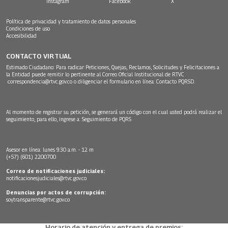
Instagram
Facebook
X
Política de privacidad y tratamiento de datos personales
Condiciones de uso
Accesibilidad
CONTACTO VIRTUAL
Estimado Ciudadano: Para radicar Peticiones, Quejas, Reclamos, Solicitudes y Felicitaciones a
la Entidad puede remitir lo pertinente al Correo Oficial Institucional de RTVC
correspondencia@rtvc.gov.co
o diligenciar el formulario en línea:
Contacto PQRSD.
Al momento de registrar su petición, se generará un código con el cual usted podrá realizar el
seguimiento, para ello, ingrese a:
Seguimiento de PQRS
Asesor en línea: lunes 9:30 a.m. - 12 m
(+57) (601) 2200700
Correo de notificaciones judiciales:
notificacionesjudiciales@rtvc.gov.co
Denuncias por actos de corrupción:
soytransparente@rtvc.gov.co
Horario de atención y entrega de premios: