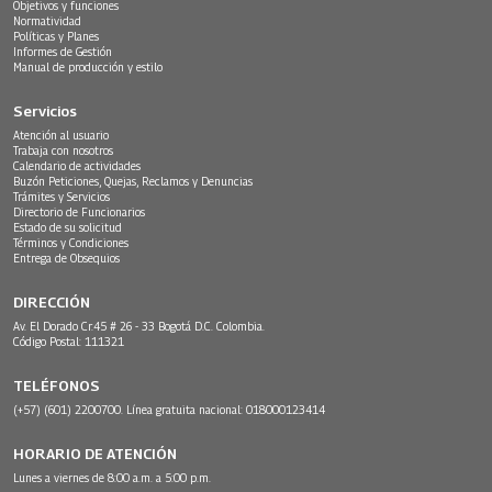
Objetivos y funciones
Normatividad
Políticas y Planes
Informes de Gestión
Manual de producción y estilo
Servicios
Atención al usuario
Trabaja con nosotros
Calendario de actividades
Buzón Peticiones, Quejas, Reclamos y Denuncias
Trámites y Servicios
Directorio de Funcionarios
Estado de su solicitud
Términos y Condiciones
Entrega de Obsequios
DIRECCIÓN
Av. El Dorado Cr.45 # 26 - 33 Bogotá D.C. Colombia.
Código Postal: 111321
TELÉFONOS
(+57) (601) 2200700. Línea gratuita nacional: 018000123414
HORARIO DE ATENCIÓN
Lunes a viernes de 8:00 a.m. a 5:00 p.m.