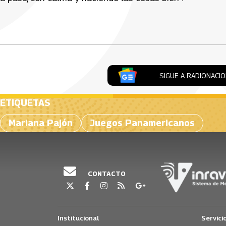
Artículos Player
SIGUE A RADIONACI
ETIQUETAS
Mariana Pajón
Juegos Panamericanos
CONTACTO
Institucional
Servici