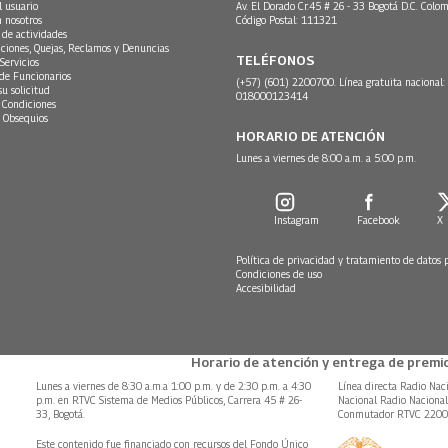
l usuario
Av. El Dorado Cr.45 # 26 - 33 Bogotá D.C. Colom
n nosotros
Código Postal: 111321
 de actividades
ciones, Quejas, Reclamos y Denuncias
TELÉFONOS
Servicios
 de Funcionarios
(+57) (601) 2200700. Línea gratuita nacional:
su solicitud
018000123414
 Condiciones
 Obsequios
HORARIO DE ATENCIÓN
Lunes a viernes de 8:00 a.m. a 5:00 p.m.
Instagram
Facebook
X
Política de privacidad y tratamiento de datos 
Condiciones de uso
Accesibilidad
Horario de atención y entrega de premio
Lunes a viernes de 8:30 a.m.a 1:00 p.m. y de 2:30 p.m. a 4:30
Línea directa Radio Nac
p.m. en RTVC Sistema de Medios Públicos, Carrera 45 # 26-
Nacional Radio Naciona
33, Bogotá.
Conmutador RTVC 220
Este contenido fue financiado con recursos del Fondo Único