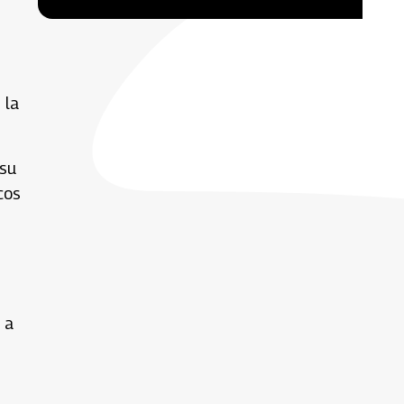
 la
 su
cos
 a