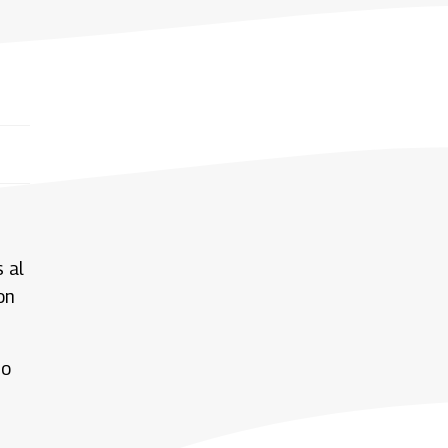
 al
on
no