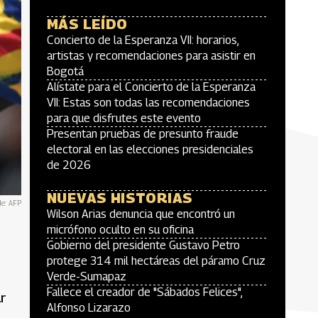
MÁS LEÍDO
Concierto de la Esperanza VII: horarios,
artistas y recomendaciones para asistir en
Bogotá
Alístate para el Concierto de la Esperanza
VII: Estas son todas las recomendaciones
para que disfrutes este evento
Presentan pruebas de presunto fraude
electoral en las elecciones presidenciales
de 2026
NUEVAS HISTORIAS
de: AFP
Wilson Arias denuncia que encontró un
micrófono oculto en su oficina
Gobierno del presidente Gustavo Petro
protege 314 mil hectáreas del páramo Cruz
Verde-Sumapaz
Fallece el creador de "Sábados Felices",
r
Alfonso Lizarazo