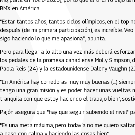
BMX en América.
"Estar tantos años, tantos ciclos olímpicos, en el top no
después (de mi primera participación), es increíble. Veo
sigo haciendo lo que me apasiona'", apunta.
Pero para llegar a lo alto una vez más deberá esforzar
los pedales de la promesa canadiense Molly Simpson, de
Paola Reis (24) y la estadounidense Daleny Vaughn (22
"En América hay corredoras muy muy buenas (...) siempr
tengo una gran misión y es poder hacer unas vueltas 
tranquila con que estoy haciendo el trabajo bien", sosti
Pajón asegura que "hay que seguir subiendo el nivel" pa
"Es una meta máxima, pero todavía no me quiero saltar 
a paso, con calma y haciendo las cosas bien".