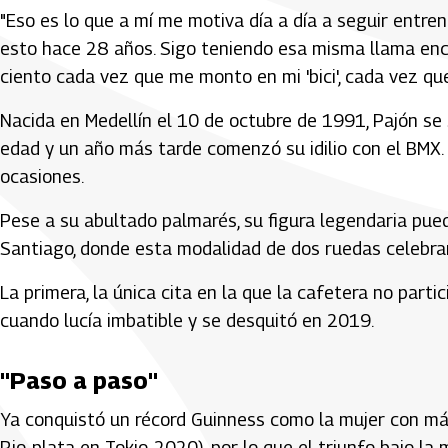
"Eso es lo que a mí me motiva día a día a seguir entr
esto hace 28 años. Sigo teniendo esa misma llama encen
ciento cada vez que me monto en mi 'bici', cada vez qu
Nacida en Medellín el 10 de octubre de 1991, Pajón se 
edad y un año más tarde comenzó su idilio con el BM
ocasiones.
Pese a su abultado palmarés, su figura legendaria pue
Santiago, donde esta modalidad de dos ruedas celebra
La primera, la única cita en la que la cafetera no part
cuando lucía imbatible y se desquitó en 2019.
"Paso a paso"
Ya conquistó un récord Guinness como la mujer con más
Rio, plata en Tokio-2020), por lo que el triunfo bajo l