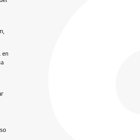
n,
l en
ña
ar
aso