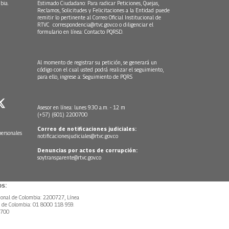
bia.
Estimado Ciudadano: Para radicar Peticiones, Quejas,
Reclamos, Solicitudes y Felicitaciones a la Entidad puede
remitir lo pertinente al Correo Oficial Institucional de
RTVC
correspondencia@rtvc.gov.co
o diligenciar el
formulario en línea:
Contacto PQRSD.
Al momento de registrar su petición, se generará un
código con el cual usted podrá realizar el seguimiento,
para ello, ingrese a:
Seguimiento de PQRS
Asesor en línea: lunes 9:30 a.m. - 12 m
(+57) (601) 2200700
Correo de notificaciones judiciales:
personales
notificacionesjudiciales@rtvc.gov.co
Denuncias por actos de corrupción:
soytransparente@rtvc.gov.co
s:
ional de Colombia: 2200727, Línea
l de Colombia: 01 8000 118 959.
0700