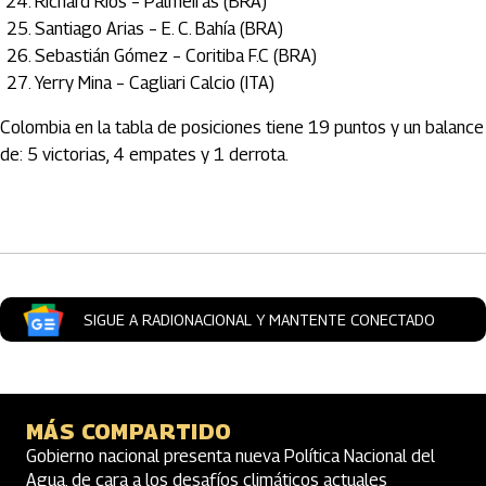
Richard Ríos – Palmeiras (BRA)
Santiago Arias – E. C. Bahía (BRA)
Sebastián Gómez – Coritiba F.C (BRA)
Yerry Mina – Cagliari Calcio (ITA)
Colombia en la tabla de posiciones tiene 19 puntos y un balance
de: 5 victorias, 4 empates y 1 derrota.
Artículos Player
SIGUE A RADIONACIONAL Y MANTENTE CONECTADO
MÁS COMPARTIDO
Gobierno nacional presenta nueva Política Nacional del
Agua, de cara a los desafíos climáticos actuales