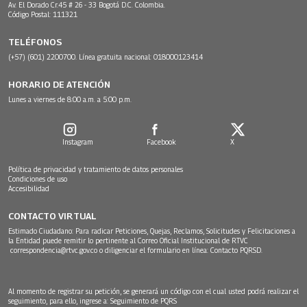
Av. El Dorado Cr.45 # 26 - 33 Bogotá D.C. Colombia.
Código Postal: 111321
TELÉFONOS
(+57) (601) 2200700. Línea gratuita nacional: 018000123414
HORARIO DE ATENCIÓN
Lunes a viernes de 8:00 a.m. a 5:00 p.m.
Instagram
Facebook
X
Política de privacidad y tratamiento de datos personales
Condiciones de uso
Accesibilidad
CONTACTO VIRTUAL
Estimado Ciudadano: Para radicar Peticiones, Quejas, Reclamos, Solicitudes y Felicitaciones a
la Entidad puede remitir lo pertinente al Correo Oficial Institucional de RTVC
correspondencia@rtvc.gov.co
o diligenciar el formulario en línea:
Contacto PQRSD.
Al momento de registrar su petición, se generará un código con el cual usted podrá realizar el
seguimiento, para ello, ingrese a:
Seguimiento de PQRS