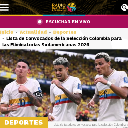
Pasar al contenido principal
ESCUCHAR EN VIVO
Inicio
Actualidad
Deportes
Lista de Convocados de la Selección Colombia para
las Eliminatorias Sudamericanas 2026
DEPORTES
Lista de jugadores convocados para la selección Colombia. /