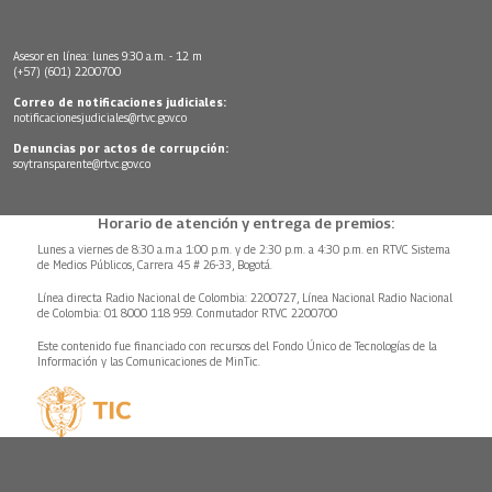
Asesor en línea: lunes 9:30 a.m. - 12 m
(+57) (601) 2200700
Correo de notificaciones judiciales:
notificacionesjudiciales@rtvc.gov.co
Denuncias por actos de corrupción:
soytransparente@rtvc.gov.co
Horario de atención y entrega de premios:
Lunes a viernes de 8:30 a.m.a 1:00 p.m. y de 2:30 p.m. a 4:30 p.m. en RTVC Sistema
de Medios Públicos, Carrera 45 # 26-33, Bogotá.
Línea directa Radio Nacional de Colombia: 2200727, Línea Nacional Radio Nacional
de Colombia: 01 8000 118 959. Conmutador RTVC 2200700
Este contenido fue financiado con recursos del Fondo Único de Tecnologías de la
Información y las Comunicaciones de MinTic.