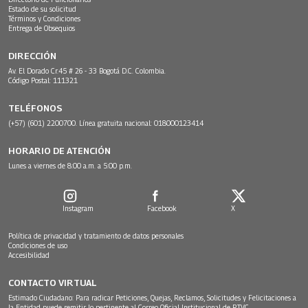
Estado de su solicitud
Términos y Condiciones
Entrega de Obsequios
DIRECCIÓN
Av. El Dorado Cr.45 # 26 - 33 Bogotá D.C. Colombia.
Código Postal: 111321
TELÉFONOS
(+57) (601) 2200700. Línea gratuita nacional: 018000123414
HORARIO DE ATENCIÓN
Lunes a viernes de 8:00 a.m. a 5:00 p.m.
Instagram
Facebook
X
Política de privacidad y tratamiento de datos personales
Condiciones de uso
Accesibilidad
CONTACTO VIRTUAL
Estimado Ciudadano: Para radicar Peticiones, Quejas, Reclamos, Solicitudes y Felicitaciones a
la Entidad puede remitir lo pertinente al Correo Oficial Institucional de RTVC