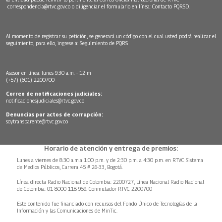
correspondencia@rtvc.gov.co
o diligenciar el formulario en línea:
Contacto PQRSD.
Al momento de registrar su petición, se generará un código con el cual usted podrá realizar el
seguimiento, para ello, ingrese a:
Seguimiento de PQRS
Asesor en línea: lunes 9:30 a.m. - 12 m
(+57) (601) 2200700
Correo de notificaciones judiciales:
notificacionesjudiciales@rtvc.gov.co
Denuncias por actos de corrupción:
soytransparente@rtvc.gov.co
Horario de atención y entrega de premios:
Lunes a viernes de 8:30 a.m.a 1:00 p.m. y de 2:30 p.m. a 4:30 p.m. en RTVC Sistema
de Medios Públicos, Carrera 45 # 26-33, Bogotá.
Línea directa Radio Nacional de Colombia: 2200727, Línea Nacional Radio Nacional
de Colombia: 01 8000 118 959. Conmutador RTVC 2200700
Este contenido fue financiado con recursos del Fondo Único de Tecnologías de la
Información y las Comunicaciones de MinTic.