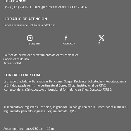
TELÉFONOS
(+57) (601) 2200700. Línea gratuita nacional: 018000123414
HORARIO DE ATENCIÓN
Lunes a viernes de 8:00 a.m. a 5:00 p.m.
Instagram
Facebook
X
Política de privacidad y tratamiento de datos personales
Condiciones de uso
Accesibilidad
CONTACTO VIRTUAL
Estimado Ciudadano: Para radicar Peticiones, Quejas, Reclamos, Solicitudes y Felicitaciones a
la Entidad puede remitir lo pertinente al Correo Oficial Institucional de RTVC
correspondencia@rtvc.gov.co
o diligenciar el formulario en línea:
Contacto PQRSD.
Al momento de registrar su petición, se generará un código con el cual usted podrá realizar el
seguimiento, para ello, ingrese a:
Seguimiento de PQRS
Asesor en línea: lunes 9:30 a.m. - 12 m