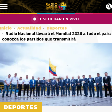
Pasar al contenido principal
ESCUCHAR EN VIVO
Inicio
Actualidad
Deportes
Radio Nacional llevará el Mundial 2026 a todo el país:
conozca los partidos que transmitirá
DEPORTES