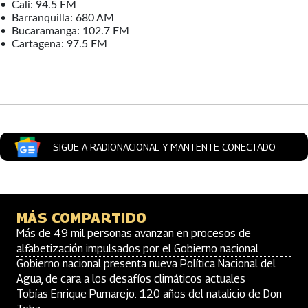
• Cali: 94.5 FM
• Barranquilla: 680 AM
• Bucaramanga: 102.7 FM
• Cartagena: 97.5 FM
Artículos Player
SIGUE A RADIONACIONAL Y MANTENTE CONECTADO
MÁS COMPARTIDO
Más de 49 mil personas avanzan en procesos de
alfabetización impulsados por el Gobierno nacional
Gobierno nacional presenta nueva Política Nacional del
Agua, de cara a los desafíos climáticos actuales
Tobías Enrique Pumarejo: 120 años del natalicio de Don