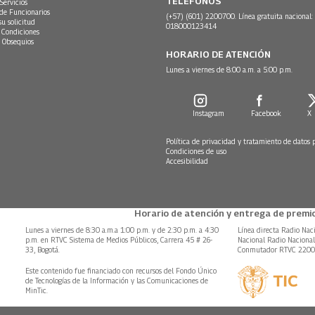
TELÉFONOS
Servicios
 de Funcionarios
(+57) (601) 2200700. Línea gratuita nacional:
su solicitud
018000123414
 Condiciones
 Obsequios
HORARIO DE ATENCIÓN
Lunes a viernes de 8:00 a.m. a 5:00 p.m.
Instagram
Facebook
X
Política de privacidad y tratamiento de datos 
Condiciones de uso
Accesibilidad
Horario de atención y entrega de premio
Lunes a viernes de 8:30 a.m.a 1:00 p.m. y de 2:30 p.m. a 4:30
Línea directa Radio Nac
p.m. en RTVC Sistema de Medios Públicos, Carrera 45 # 26-
Nacional Radio Naciona
33, Bogotá.
Conmutador RTVC 220
Este contenido fue financiado con recursos del Fondo Único
de Tecnologías de la Información y las Comunicaciones de
MinTic.