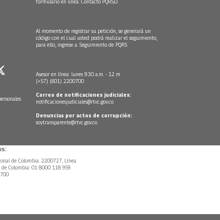
formulario en línea:
Contacto PQRSD.
Al momento de registrar su petición, se generará un
código con el cual usted podrá realizar el seguimiento,
para ello, ingrese a:
Seguimiento de PQRS
Asesor en línea: lunes 9:30 a.m. - 12 m
(+57) (601) 2200700
Correo de notificaciones judiciales:
personales
notificacionesjudiciales@rtvc.gov.co
Denuncias por actos de corrupción:
soytransparente@rtvc.gov.co
s:
ional de Colombia: 2200727, Línea
l de Colombia: 01 8000 118 959.
0700