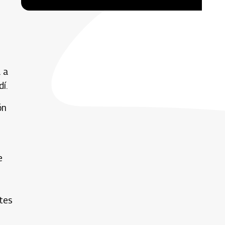
a a
í.
ón
e
tes