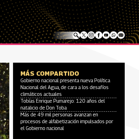
MÁS COMPARTIDO
Gobierno nacional presenta nueva Política
Nacional del Agua, de cara a los desafíos
climáticos actuales
Tobías Enrique Pumarejo: 120 años del
natalicio de Don Toba
Más de 49 mil personas avanzan en
procesos de alfabetización impulsados por
el Gobierno nacional