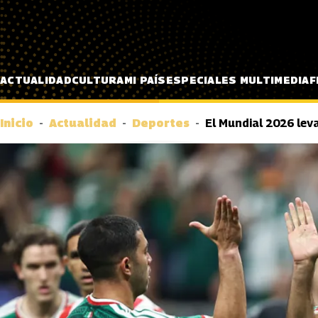
Pasar al contenido principal
ACTUALIDAD
CULTURA
MI PAÍS
ESPECIALES MULTIMEDIA
F
Inicio
Actualidad
Deportes
El Mundial 2026 leva