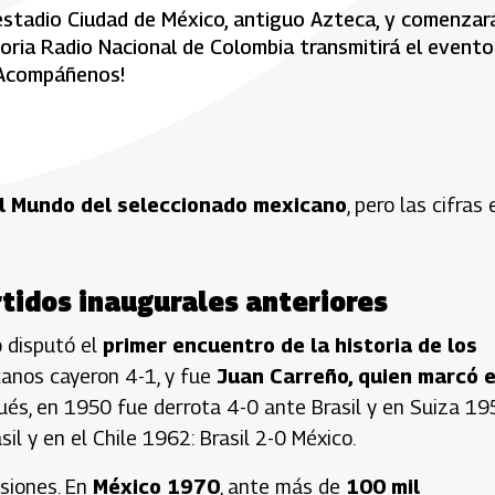
l estadio Ciudad de México, antiguo Azteca, y comenzar
toria Radio Nacional de Colombia transmitirá el evento
¡Acompáñenos!
el Mundo del seleccionado mexicano
, pero las cifras 
rtidos inaugurales anteriores
o disputó el
primer encuentro de la historia de los
icanos cayeron 4-1, y fue
Juan Carreño, quien marcó e
ués, en 1950 fue derrota 4-0 ante Brasil y en Suiza 1
il y en el Chile 1962: Brasil 2-0 México.
asiones. En
México 1970
, ante más de
100 mil