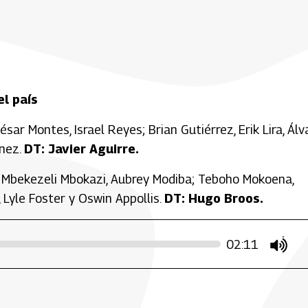
l país
ar Montes, Israel Reyes; Brian Gutiérrez, Erik Lira, Álv
énez.
DT: Javier Aguirre.
 Mbekezeli Mbokazi, Aubrey Modiba; Teboho Mokoena,
Lyle Foster y Oswin Appollis.
DT: Hugo Broos.
02:11
mute