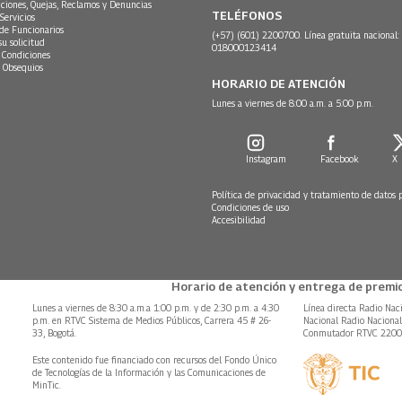
ciones, Quejas, Reclamos y Denuncias
TELÉFONOS
Servicios
 de Funcionarios
(+57) (601) 2200700. Línea gratuita nacional:
su solicitud
018000123414
 Condiciones
 Obsequios
HORARIO DE ATENCIÓN
Lunes a viernes de 8:00 a.m. a 5:00 p.m.
Instagram
Facebook
X
Política de privacidad y tratamiento de datos 
Condiciones de uso
Accesibilidad
Horario de atención y entrega de premio
Lunes a viernes de 8:30 a.m.a 1:00 p.m. y de 2:30 p.m. a 4:30
Línea directa Radio Nac
p.m. en RTVC Sistema de Medios Públicos, Carrera 45 # 26-
Nacional Radio Naciona
33, Bogotá.
Conmutador RTVC 220
Este contenido fue financiado con recursos del Fondo Único
de Tecnologías de la Información y las Comunicaciones de
MinTic.