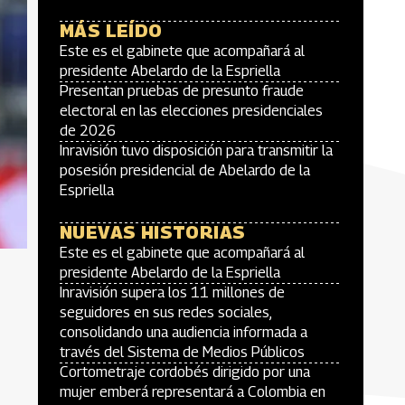
MÁS LEÍDO
Este es el gabinete que acompañará al
presidente Abelardo de la Espriella
Presentan pruebas de presunto fraude
electoral en las elecciones presidenciales
de 2026
Inravisión tuvo disposición para transmitir la
posesión presidencial de Abelardo de la
Espriella
NUEVAS HISTORIAS
Este es el gabinete que acompañará al
presidente Abelardo de la Espriella
Inravisión supera los 11 millones de
seguidores en sus redes sociales,
consolidando una audiencia informada a
través del Sistema de Medios Públicos
Cortometraje cordobés dirigido por una
mujer emberá representará a Colombia en