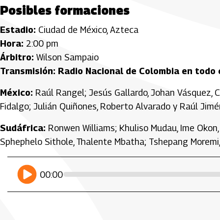
Posibles formaciones
Estadio:
Ciudad de México, Azteca
Hora:
2:00 pm
Árbitro:
Wilson Sampaio
Transmisión:
Radio Nacional de Colombia en todo e
México:
Raúl Rangel; Jesús Gallardo, Johan Vásquez, Cés
Fidalgo; Julián Quiñones, Roberto Alvarado y Raúl Jim
Sudáfrica:
Ronwen Williams; Khuliso Mudau, Ime Okon,
Sphephelo Sithole, Thalente Mbatha; Tshepang Moremi, 
Artículos Player
Player Articulos
play
00:00