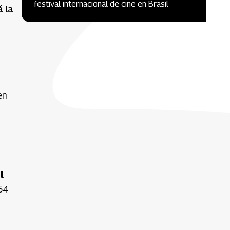
festival internacional de cine en Brasil
á la
en
l
954