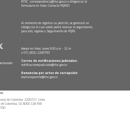
RTVC
correspondencia@rtvc.gov.co
o diligenciar el
formulario en línea:
Contacto PQRSD.
Al momento de registrar su petición, se generará un
código con el cual usted podrá realizar el seguimiento,
para ello, ingrese a:
Seguimiento de PQRS
Asesor en línea: lunes 9:30 a.m. - 12 m
(+57) (601) 2200700
Correo de notificaciones judiciales:
personales
notificacionesjudiciales@rtvc.gov.co
Denuncias por actos de corrupción:
soytransparente@rtvc.gov.co
s:
ional de Colombia: 2200727, Línea
l de Colombia: 01 8000 118 959.
0700