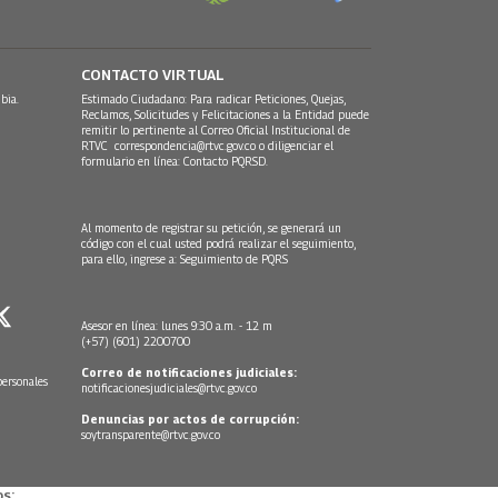
CONTACTO VIRTUAL
bia.
Estimado Ciudadano: Para radicar Peticiones, Quejas,
Reclamos, Solicitudes y Felicitaciones a la Entidad puede
remitir lo pertinente al Correo Oficial Institucional de
RTVC
correspondencia@rtvc.gov.co
o diligenciar el
formulario en línea:
Contacto PQRSD.
Al momento de registrar su petición, se generará un
código con el cual usted podrá realizar el seguimiento,
para ello, ingrese a:
Seguimiento de PQRS
Asesor en línea: lunes 9:30 a.m. - 12 m
(+57) (601) 2200700
Correo de notificaciones judiciales:
personales
notificacionesjudiciales@rtvc.gov.co
Denuncias por actos de corrupción:
soytransparente@rtvc.gov.co
s: