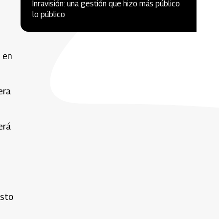
Inravisión: una gestión que hizo más público
lo público
s en
era
erá
esto