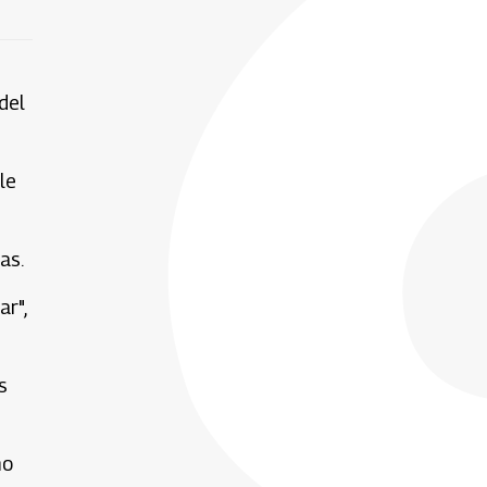
del
le
as.
ar",
s
mo