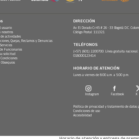
os
DIRECCIÓN
l usuario
Av. El Dorado Cr.45 # 26 - 33 Bogotá D.C. Colom
n nosotros
Código Postal: 111321
 de actividades
ciones, Quejas, Reclamos y Denuncias
TELÉFONOS
Servicios
 de Funcionarios
(+57) (601) 2200700. Línea gratuita nacional:
su solicitud
018000123414
 Condiciones
 Obsequios
HORARIO DE ATENCIÓN
Lunes a viernes de 8:00 a.m. a 5:00 p.m.
Instagram
Facebook
X
Política de privacidad y tratamiento de datos 
Condiciones de uso
Accesibilidad
Horario de atención y entrega de premio