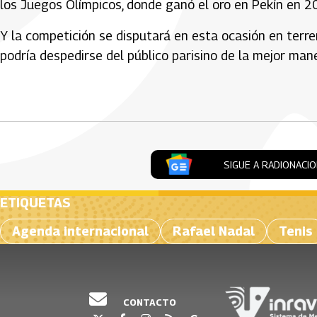
los Juegos Olímpicos, donde ganó el oro en Pekín en 2
Y la competición se disputará en esta ocasión en terre
podría despedirse del público parisino de la mejor man
Artículos Player
SIGUE A RADIONACI
ETIQUETAS
Agenda internacional
Rafael Nadal
Tenis
CONTACTO