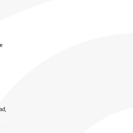
de
ad,