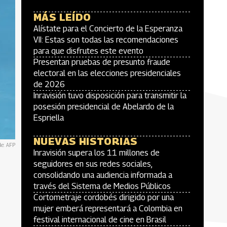
MÁS LEÍDO
Alístate para el Concierto de la Esperanza
VII: Estas son todas las recomendaciones
para que disfrutes este evento
Presentan pruebas de presunto fraude
electoral en las elecciones presidenciales
de 2026
Inravisión tuvo disposición para transmitir la
posesión presidencial de Abelardo de la
Espriella
NUEVAS HISTORIAS
de: AFP
Inravisión supera los 11 millones de
seguidores en sus redes sociales,
consolidando una audiencia informada a
través del Sistema de Medios Públicos
Cortometraje cordobés dirigido por una
mujer emberá representará a Colombia en
festival internacional de cine en Brasil