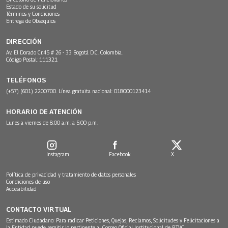
Estado de su solicitud
Términos y Condiciones
Entrega de Obsequios
DIRECCIÓN
Av. El Dorado Cr.45 # 26 - 33 Bogotá D.C. Colombia.
Código Postal: 111321
TELÉFONOS
(+57) (601) 2200700. Línea gratuita nacional: 018000123414
HORARIO DE ATENCIÓN
Lunes a viernes de 8:00 a.m. a 5:00 p.m.
Instagram
Facebook
X
Política de privacidad y tratamiento de datos personales
Condiciones de uso
Accesibilidad
CONTACTO VIRTUAL
Estimado Ciudadano: Para radicar Peticiones, Quejas, Reclamos, Solicitudes y Felicitaciones a
la Entidad puede remitir lo pertinente al Correo Oficial Institucional de RTVC