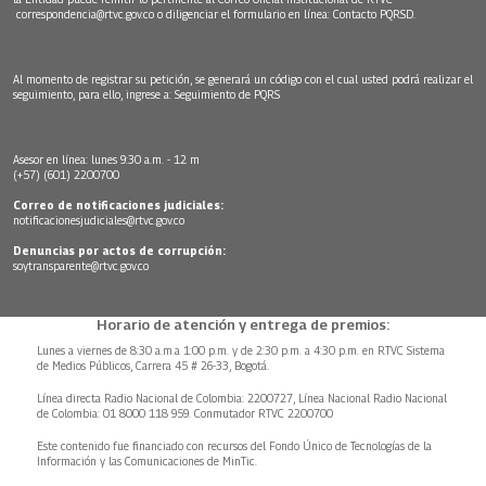
correspondencia@rtvc.gov.co
o diligenciar el formulario en línea:
Contacto PQRSD.
Al momento de registrar su petición, se generará un código con el cual usted podrá realizar el
seguimiento, para ello, ingrese a:
Seguimiento de PQRS
Asesor en línea: lunes 9:30 a.m. - 12 m
(+57) (601) 2200700
Correo de notificaciones judiciales:
notificacionesjudiciales@rtvc.gov.co
Denuncias por actos de corrupción:
soytransparente@rtvc.gov.co
Horario de atención y entrega de premios:
Lunes a viernes de 8:30 a.m.a 1:00 p.m. y de 2:30 p.m. a 4:30 p.m. en RTVC Sistema
de Medios Públicos, Carrera 45 # 26-33, Bogotá.
Línea directa Radio Nacional de Colombia: 2200727, Línea Nacional Radio Nacional
de Colombia: 01 8000 118 959. Conmutador RTVC 2200700
Este contenido fue financiado con recursos del Fondo Único de Tecnologías de la
Información y las Comunicaciones de MinTic.