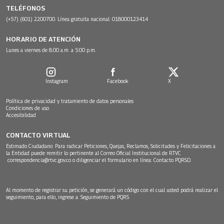
TELÉFONOS
(+57) (601) 2200700. Línea gratuita nacional: 018000123414
HORARIO DE ATENCIÓN
Lunes a viernes de 8:00 a.m. a 5:00 p.m.
Instagram
Facebook
X
Política de privacidad y tratamiento de datos personales
Condiciones de uso
Accesibilidad
CONTACTO VIRTUAL
Estimado Ciudadano: Para radicar Peticiones, Quejas, Reclamos, Solicitudes y Felicitaciones a
la Entidad puede remitir lo pertinente al Correo Oficial Institucional de RTVC
correspondencia@rtvc.gov.co
o diligenciar el formulario en línea:
Contacto PQRSD.
Al momento de registrar su petición, se generará un código con el cual usted podrá realizar el
seguimiento, para ello, ingrese a:
Seguimiento de PQRS