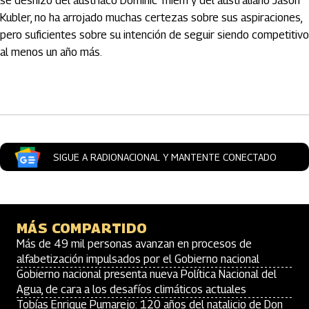
se deshizo del austríaco Dominic Thiem y del australiano Jason
Kubler, no ha arrojado muchas certezas sobre sus aspiraciones,
pero suficientes sobre su intención de seguir siendo competitivo
al menos un año más.
Artículos Player
SIGUE A RADIONACIONAL Y MANTENTE CONECTADO
MÁS COMPARTIDO
Más de 49 mil personas avanzan en procesos de
alfabetización impulsados por el Gobierno nacional
Gobierno nacional presenta nueva Política Nacional del
Agua, de cara a los desafíos climáticos actuales
Tobías Enrique Pumarejo: 120 años del natalicio de Don