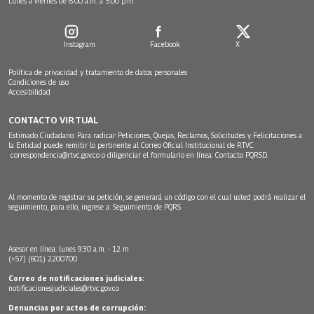
Lunes a viernes de 8:00 a.m. a 5:00 p.m.
Instagram
Facebook
X
Política de privacidad y tratamiento de datos personales
Condiciones de uso
Accesibilidad
CONTACTO VIRTUAL
Estimado Ciudadano: Para radicar Peticiones, Quejas, Reclamos, Solicitudes y Felicitaciones a
la Entidad puede remitir lo pertinente al Correo Oficial Institucional de RTVC
correspondencia@rtvc.gov.co
o diligenciar el formulario en línea:
Contacto PQRSD.
Al momento de registrar su petición, se generará un código con el cual usted podrá realizar el
seguimiento, para ello, ingrese a:
Seguimiento de PQRS
Asesor en línea: lunes 9:30 a.m. - 12 m
(+57) (601) 2200700
Correo de notificaciones judiciales:
notificacionesjudiciales@rtvc.gov.co
Denuncias por actos de corrupción: