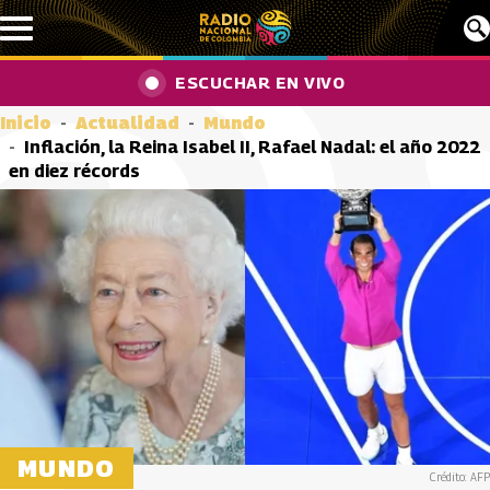
Pasar al contenido principal
ESCUCHAR EN VIVO
Inicio
Actualidad
Mundo
Inflación, la Reina Isabel II, Rafael Nadal: el año 2022
en diez récords
MUNDO
Crédito: AFP