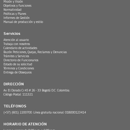
Misión y Visión
Objetivos y funciones
Normatividad
Políticas y Planes
Informes de Gestión
Manual de producción y estilo
Servicios
Atención al usuario
Trabaja con nosotros
Calendario de actividades
Buzón Peticiones, Quejas, Reclamos y Denuncias
Trámites y Servicios
Directorio de Funcionarios
Estado de su solicitud
Términos y Condiciones
Entrega de Obsequios
DIRECCIÓN
Av. El Dorado Cr.45 # 26 - 33 Bogotá D.C. Colombia.
Código Postal: 111321
TELÉFONOS
(+57) (601) 2200700. Línea gratuita nacional: 018000123414
HORARIO DE ATENCIÓN