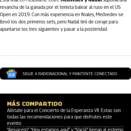
revancha de la ganada por el tenista balear al ruso en el US
Open en 2019. Con más experiencia en finales, Medvedev se
llevó los dos primeros sets, pero Nadal tiró de coraje para
apuntarse los tres siguientes y pasar a la posteridad.
Artículos Player
SIGUE A RADIONACIONAL Y MANTENTE CONECTADO
MÁS COMPARTIDO
Alístate para el Concierto de la Esperanza VII: Estas son
todas las recomendaciones para que disfrutes este
evento
“Aguacero”, “Hoy estamos aquí” y “Vacía” llegan al estreno