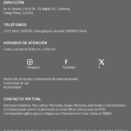
DIRECCIÓN
Av. El Dorado Cr.45 # 26 - 33 Bogotá D.C. Colombia.
Código Postal: 111321
TELÉFONOS
(+57) (601) 2200700. Línea gratuita nacional: 018000123414
HORARIO DE ATENCIÓN
Lunes a viernes de 8:00 a.m. a 5:00 p.m.
Instagram
Facebook
X
Política de privacidad y tratamiento de datos personales
Condiciones de uso
Accesibilidad
CONTACTO VIRTUAL
Estimado Ciudadano: Para radicar Peticiones, Quejas, Reclamos, Solicitudes y Felicitaciones a
la Entidad puede remitir lo pertinente al Correo Oficial Institucional de RTVC
correspondencia@rtvc.gov.co
o diligenciar el formulario en línea:
Contacto PQRSD.
Al momento de registrar su petición, se generará un código con el cual usted podrá realizar el