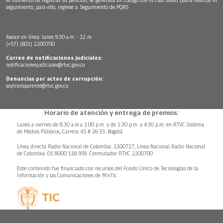
seguimiento, para ello, ingrese a:
Seguimiento de PQRS
Asesor en línea: lunes 9:30 a.m. - 12 m
(+57) (601) 2200700
Correo de notificaciones judiciales:
notificacionesjudiciales@rtvc.gov.co
Denuncias por actos de corrupción:
soytransparente@rtvc.gov.co
Horario de atención y entrega de premios:
Lunes a viernes de 8:30 a.m.a 1:00 p.m. y de 2:30 p.m. a 4:30 p.m. en RTVC Sistema
de Medios Públicos, Carrera 45 # 26-33, Bogotá.
Línea directa Radio Nacional de Colombia: 2200727, Línea Nacional Radio Nacional
de Colombia: 01 8000 118 959. Conmutador RTVC 2200700
Este contenido fue financiado con recursos del Fondo Único de Tecnologías de la
Información y las Comunicaciones de MinTic.