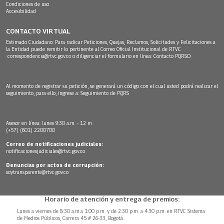
Condiciones de uso
Accesibilidad
CONTACTO VIRTUAL
Estimado Ciudadano: Para radicar Peticiones, Quejas, Reclamos, Solicitudes y Felicitaciones a
la Entidad puede remitir lo pertinente al Correo Oficial Institucional de RTVC
correspondencia@rtvc.gov.co
o diligenciar el formulario en línea:
Contacto PQRSD.
Al momento de registrar su petición, se generará un código con el cual usted podrá realizar el
seguimiento, para ello, ingrese a:
Seguimiento de PQRS
Asesor en línea: lunes 9:30 a.m. - 12 m
(+57) (601) 2200700
Correo de notificaciones judiciales:
notificacionesjudiciales@rtvc.gov.co
Denuncias por actos de corrupción:
soytransparente@rtvc.gov.co
Horario de atención y entrega de premios:
Lunes a viernes de 8:30 a.m.a 1:00 p.m. y de 2:30 p.m. a 4:30 p.m. en RTVC Sistema
de Medios Públicos, Carrera 45 # 26-33, Bogotá.