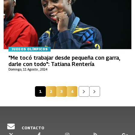
JUEGOS OLÍMPICOS
"Me tocó trabajar desde pequeña con garra,
darle con todo": Tatiana Rentería
Domingo, 11 Agosto , 2024
1
2
3
4
Página actual
Página
Página
Página
CONTACTO