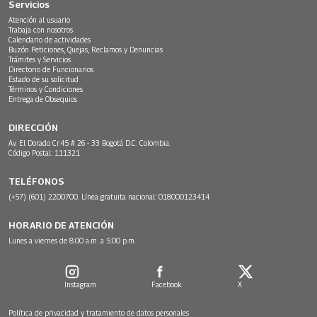
Servicios
Atención al usuario
Trabaja con nosotros
Calendario de actividades
Buzón Peticiones, Quejas, Reclamos y Denuncias
Trámites y Servicios
Directorio de Funcionarios
Estado de su solicitud
Términos y Condiciones
Entrega de Obsequios
DIRECCIÓN
Av. El Dorado Cr.45 # 26 - 33 Bogotá D.C. Colombia.
Código Postal: 111321
TELÉFONOS
(+57) (601) 2200700. Línea gratuita nacional: 018000123414
HORARIO DE ATENCIÓN
Lunes a viernes de 8:00 a.m. a 5:00 p.m.
Instagram
Facebook
X
Política de privacidad y tratamiento de datos personales