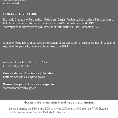
Accesibilidad
CONTACTO VIRTUAL
Estimado Ciudadano: Para radicar Peticiones, Quejas, Reclamos, Solicitudes y Felicitaciones a
la Entidad puede remitir lo pertinente al Correo Oficial Institucional de RTVC
correspondencia@rtvc.gov.co
o diligenciar el formulario en línea:
Contacto PQRSD.
Al momento de registrar su petición, se generará un código con el cual usted podrá realizar el
seguimiento, para ello, ingrese a:
Seguimiento de PQRS
Asesor en línea: lunes 9:30 a.m. - 12 m
(+57) (601) 2200700
Correo de notificaciones judiciales:
notificacionesjudiciales@rtvc.gov.co
Denuncias por actos de corrupción:
soytransparente@rtvc.gov.co
Horario de atención y entrega de premios:
Lunes a viernes de 8:30 a.m.a 1:00 p.m. y de 2:30 p.m. a 4:30 p.m. en RTVC Sistema
de Medios Públicos, Carrera 45 # 26-33, Bogotá.