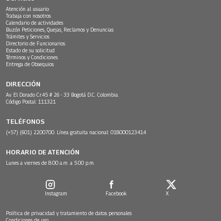
Atención al usuario
Trabaja con nosotros
Calendario de actividades
Buzón Peticiones, Quejas, Reclamos y Denuncias
Trámites y Servicios
Directorio de Funcionarios
Estado de su solicitud
Términos y Condiciones
Entrega de Obsequios
DIRECCIÓN
Av. El Dorado Cr.45 # 26 - 33 Bogotá D.C. Colombia.
Código Postal: 111321
TELÉFONOS
(+57) (601) 2200700. Línea gratuita nacional: 018000123414
HORARIO DE ATENCIÓN
Lunes a viernes de 8:00 a.m. a 5:00 p.m.
Instagram
Facebook
X
Política de privacidad y tratamiento de datos personales
Condiciones de uso